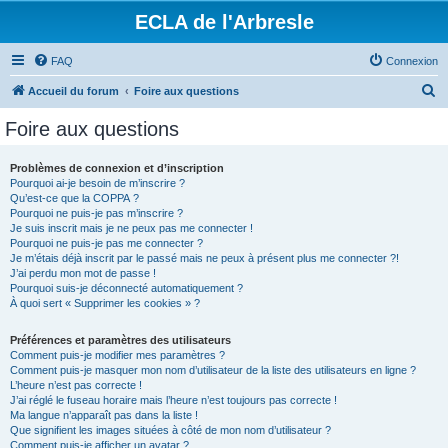
ECLA de l'Arbresle
FAQ
Connexion
R
Accueil du forum
Foire aux questions
e
Foire aux questions
c
h
Problèmes de connexion et d’inscription
Pourquoi ai-je besoin de m’inscrire ?
e
Qu’est-ce que la COPPA ?
r
Pourquoi ne puis-je pas m’inscrire ?
Je suis inscrit mais je ne peux pas me connecter !
c
Pourquoi ne puis-je pas me connecter ?
Je m’étais déjà inscrit par le passé mais ne peux à présent plus me connecter ?!
h
J’ai perdu mon mot de passe !
e
Pourquoi suis-je déconnecté automatiquement ?
À quoi sert « Supprimer les cookies » ?
r
Préférences et paramètres des utilisateurs
Comment puis-je modifier mes paramètres ?
Comment puis-je masquer mon nom d’utilisateur de la liste des utilisateurs en ligne ?
L’heure n’est pas correcte !
J’ai réglé le fuseau horaire mais l’heure n’est toujours pas correcte !
Ma langue n’apparaît pas dans la liste !
Que signifient les images situées à côté de mon nom d’utilisateur ?
Comment puis-je afficher un avatar ?