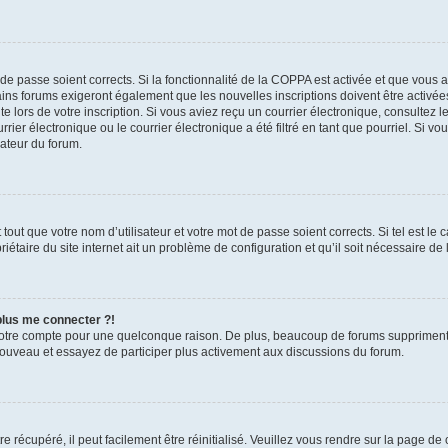
t de passe soient corrects. Si la fonctionnalité de la COPPA est activée et que vous 
ains forums exigeront également que les nouvelles inscriptions doivent être activée
te lors de votre inscription. Si vous aviez reçu un courrier électronique, consultez l
r électronique ou le courrier électronique a été filtré en tant que pourriel. Si vo
rateur du forum.
out que votre nom d’utilisateur et votre mot de passe soient corrects. Si tel est le
iétaire du site internet ait un problème de configuration et qu’il soit nécessaire de l
 plus me connecter ?!
votre compte pour une quelconque raison. De plus, beaucoup de forums suppriment pér
 nouveau et essayez de participer plus activement aux discussions du forum.
 récupéré, il peut facilement être réinitialisé. Veuillez vous rendre sur la page de