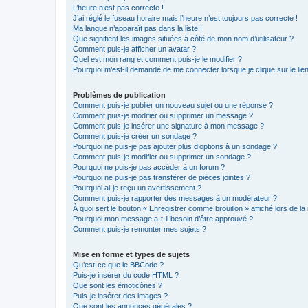
L’heure n’est pas correcte !
J’ai réglé le fuseau horaire mais l’heure n’est toujours pas correcte !
Ma langue n’apparaît pas dans la liste !
Que signifient les images situées à côté de mon nom d’utilisateur ?
Comment puis-je afficher un avatar ?
Quel est mon rang et comment puis-je le modifier ?
Pourquoi m’est-il demandé de me connecter lorsque je clique sur le lien 
Problèmes de publication
Comment puis-je publier un nouveau sujet ou une réponse ?
Comment puis-je modifier ou supprimer un message ?
Comment puis-je insérer une signature à mon message ?
Comment puis-je créer un sondage ?
Pourquoi ne puis-je pas ajouter plus d’options à un sondage ?
Comment puis-je modifier ou supprimer un sondage ?
Pourquoi ne puis-je pas accéder à un forum ?
Pourquoi ne puis-je pas transférer de pièces jointes ?
Pourquoi ai-je reçu un avertissement ?
Comment puis-je rapporter des messages à un modérateur ?
À quoi sert le bouton « Enregistrer comme brouillon » affiché lors de la 
Pourquoi mon message a-t-il besoin d’être approuvé ?
Comment puis-je remonter mes sujets ?
Mise en forme et types de sujets
Qu’est-ce que le BBCode ?
Puis-je insérer du code HTML ?
Que sont les émoticônes ?
Puis-je insérer des images ?
Que sont les annonces générales ?