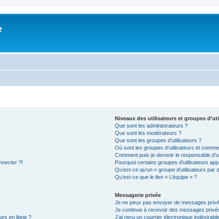
e
Niveaux des utilisateurs et groupes d’uti
Que sont les administrateurs ?
Que sont les modérateurs ?
Que sont les groupes d’utilisateurs ?
Où sont les groupes d’utilisateurs et commen
Comment puis-je devenir le responsable d’un
nnecter ?!
Pourquoi certains groupes d’utilisateurs app
Qu’est-ce qu’un « groupe d’utilisateurs par 
Qu’est-ce que le lien « L’équipe » ?
Messagerie privée
Je ne peux pas envoyer de messages privé
Je continue à recevoir des messages privés 
urs en ligne ?
J’ai reçu un courrier électronique indésirabl