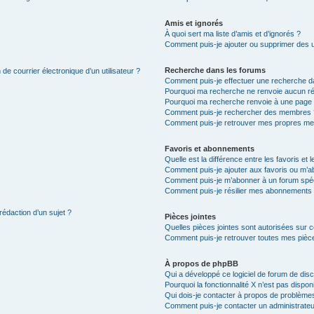
Amis et ignorés
À quoi sert ma liste d’amis et d’ignorés ?
Comment puis-je ajouter ou supprimer des uti
Recherche dans les forums
de courrier électronique d’un utilisateur ?
Comment puis-je effectuer une recherche d
Pourquoi ma recherche ne renvoie aucun ré
Pourquoi ma recherche renvoie à une page 
Comment puis-je rechercher des membres 
Comment puis-je retrouver mes propres me
Favoris et abonnements
Quelle est la différence entre les favoris e
Comment puis-je ajouter aux favoris ou m’ab
Comment puis-je m’abonner à un forum spéc
Comment puis-je résilier mes abonnements
rédaction d’un sujet ?
Pièces jointes
Quelles pièces jointes sont autorisées sur 
Comment puis-je retrouver toutes mes pièce
À propos de phpBB
Qui a développé ce logiciel de forum de dis
Pourquoi la fonctionnalité X n’est pas dispon
Qui dois-je contacter à propos de problèmes
Comment puis-je contacter un administrateu