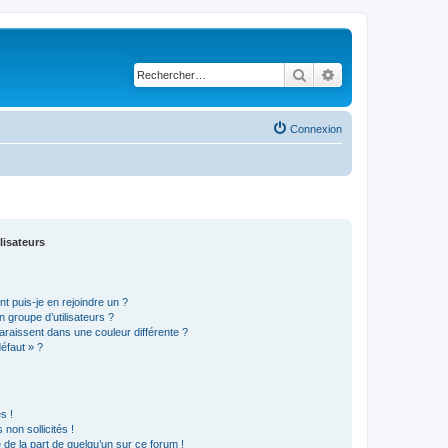
Rechercher
Recherche avancé
Connexion
lisateurs
t puis-je en rejoindre un ?
 groupe d’utilisateurs ?
araissent dans une couleur différente ?
défaut » ?
s !
non sollicités !
e de la part de quelqu’un sur ce forum !