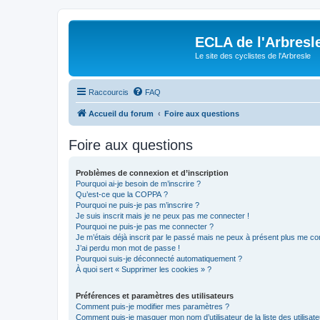
ECLA de l'Arbresl
Le site des cyclistes de l'Arbresle
Raccourcis
FAQ
Accueil du forum
Foire aux questions
Foire aux questions
Problèmes de connexion et d’inscription
Pourquoi ai-je besoin de m’inscrire ?
Qu’est-ce que la COPPA ?
Pourquoi ne puis-je pas m’inscrire ?
Je suis inscrit mais je ne peux pas me connecter !
Pourquoi ne puis-je pas me connecter ?
Je m’étais déjà inscrit par le passé mais ne peux à présent plus me co
J’ai perdu mon mot de passe !
Pourquoi suis-je déconnecté automatiquement ?
À quoi sert « Supprimer les cookies » ?
Préférences et paramètres des utilisateurs
Comment puis-je modifier mes paramètres ?
Comment puis-je masquer mon nom d’utilisateur de la liste des utilisate