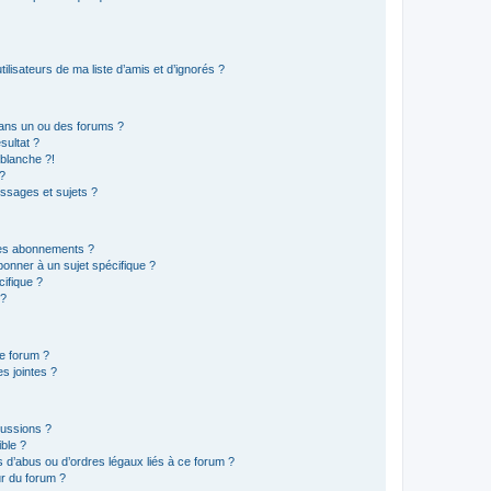
lisateurs de ma liste d’amis et d’ignorés ?
ans un ou des forums ?
sultat ?
blanche ?!
?
ssages et sujets ?
t les abonnements ?
onner à un sujet spécifique ?
ifique ?
 ?
ce forum ?
s jointes ?
cussions ?
ible ?
 d’abus ou d’ordres légaux liés à ce forum ?
r du forum ?