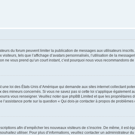
trateurs du forum peuvent limiter la publication de messages aux utilisateurs inscri
visiteurs, tels que l’affichage d’avatars personnalisés, l’utilisation de la messager
ription ne vous prend qu’un court instant, c’est pourquoi nous vous recommandons de l
t une loi des États-Unis d’Amérique qui demande aux sites internet collectant pot
 des mineurs concernés. Si vous ne savez pas si cette loi s’applique également au
 pourra vous renseigner. Veuillez noter que phpBB Limited et que les propriétaires
ue l’assistance porte sur la question « Qui dois-je contacter à propos de problèmes 
inscriptions afin d’empêcher les nouveaux visiteurs de s’inscrire. De même, il est é
s souhaitez utiliser. Pour plus d’informations, veuillez contacter un administrateur du