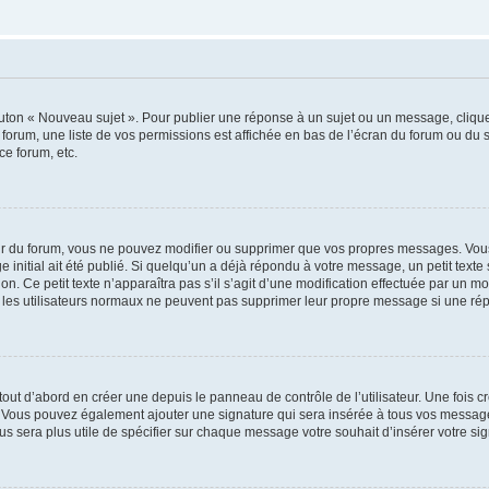
outon « Nouveau sujet ». Pour publier une réponse à un sujet ou un message, cliqu
 forum, une liste de vos permissions est affichée en bas de l’écran du forum ou du
ce forum, etc.
r du forum, vous ne pouvez modifier ou supprimer que vos propres messages. Vou
 initial ait été publié. Si quelqu’un a déjà répondu à votre message, un petit text
ion. Ce petit texte n’apparaîtra pas s’il s’agit d’une modification effectuée par un 
ue les utilisateurs normaux ne peuvent pas supprimer leur propre message si une ré
ut d’abord en créer une depuis le panneau de contrôle de l’utilisateur. Une fois c
ure. Vous pouvez également ajouter une signature qui sera insérée à tous vos mess
 vous sera plus utile de spécifier sur chaque message votre souhait d’insérer votre si