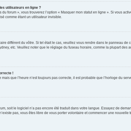
s utilisateurs en ligne ?
s du forum », vous trouverez l’option « Masquer mon statut en ligne ». Si vous activ
é comme étant un utilisateur invisible.
aire différent du vôtre. Si tel était le cas, veuillez vous rendre dans le panneau de co
ey, etc. Veuillez noter que le réglage du fuseau horaire, comme la plupart des autr
orrecte !
 mais que l’heure n’est toujours pas correcte, il est probable que l’horloge du serve
orum, soit le logiciel n’a pas encore été traduit dans votre langue. Essayez de deman
 n’existe pas, vous êtes libre de vous porter volontaire et commencer une nouvelle t