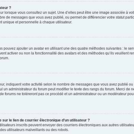
ateur ?
ur lorsque vous consultez un sujet. Une d’elles peut être une image associée à vo
mbre de messages que vous avez publié, ou permet de différencier votre statut parti
 unique et personnelle à chaque utilisateur.
ous pouvez ajouter un avatar en utilisant une des quatre méthodes suivantes : le serv
ent activer ou non la fonctionnalité des avatars et des méthodes qu’ils veuillent ren
forum.
ur, indiquent votre activité selon le nombre de messages que vous avez publié ou id
eul un administrateur du forum peut modifier le texte des rangs du forum. Merci de 
de forums ne toléreront pas ce procédé et un administrateur ou un modérateur pou
ur le lien de courrier électronique d’un utilisateur ?
s utilisateurs inscrits peuvent envoyer des courriers électroniques aux autres utili
es utilisateurs malveillants ou des robots.