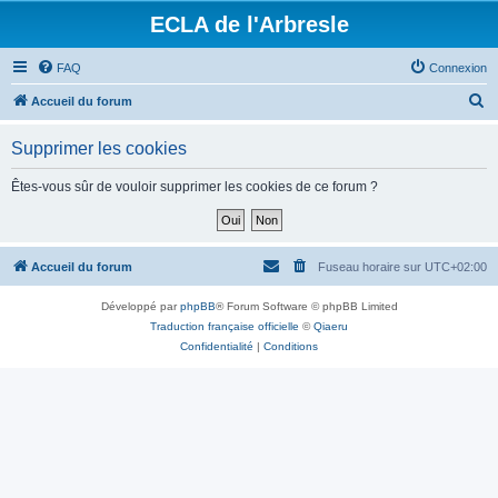
ECLA de l'Arbresle
FAQ
Connexion
R
Accueil du forum
e
Supprimer les cookies
c
h
Êtes-vous sûr de vouloir supprimer les cookies de ce forum ?
e
r
c
Accueil du forum
Fuseau horaire sur
UTC+02:00
h
Développé par
phpBB
® Forum Software © phpBB Limited
e
Traduction française officielle
©
Qiaeru
r
Confidentialité
|
Conditions