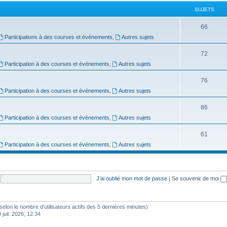
j
t
SUJETS
e
s
S
66
t
Participations à des courses et événements
,
Autres sujets
u
s
j
S
72
Participation à des courses et événements
,
Autres sujets
e
u
t
j
S
76
Participation à des courses et événements
,
Autres sujets
s
e
u
t
j
S
86
Participation à des courses et événements
,
Autres sujets
s
e
u
t
j
S
61
Participation à des courses et événements
,
Autres sujets
s
e
u
t
j
s
e
J’ai oublié mon mot de passe
|
Se souvenir de moi
t
s
és (selon le nombre d’utilisateurs actifs des 5 dernières minutes)
 juil. 2026, 12:34