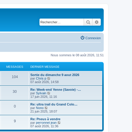
Rechercher
Recherche avancé
Connexion
Nous sommes le 08 août 2026, 11:51
MESSAGES
DERNIER MESSAGE
D
Sortie du dimanche 9 aout 2026
M
104
e
C
par
Chris p
r
o
07 août 2026, 14:58
e
n
n
i
s
D
Re: Week-end Yenne (Savoie) -…
M
30
s
e
u
e
C
par
Sylvain
r
l
r
o
17 juin 2026, 11:16
e
s
m
t
n
n
e
e
i
s
D
Re: ultra trail du Grand Colo…
M
0
s
s
r
a
e
u
e
C
par
Nono
s
l
r
l
r
o
21 juin 2025, 18:07
e
a
e
s
m
t
g
n
n
g
d
e
e
i
s
D
Re: Pneus à vendre
M
e
e
9
s
s
r
a
e
u
e
e
C
par
perronnet jean
r
s
l
r
l
r
o
07 août 2026, 11:36
n
e
a
e
s
m
t
g
n
n
s
i
g
d