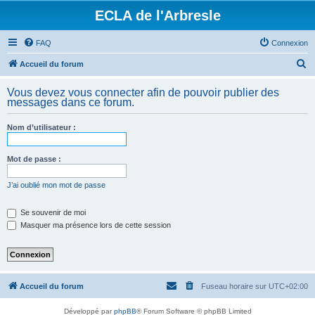
ECLA de l'Arbresle
FAQ
Connexion
R
Accueil du forum
e
Vous devez vous connecter afin de pouvoir publier des
c
messages dans ce forum.
h
Nom d’utilisateur :
e
r
Mot de passe :
c
h
J’ai oublié mon mot de passe
e
Se souvenir de moi
r
Masquer ma présence lors de cette session
Accueil du forum
Fuseau horaire sur
UTC+02:00
Développé par
phpBB
® Forum Software © phpBB Limited