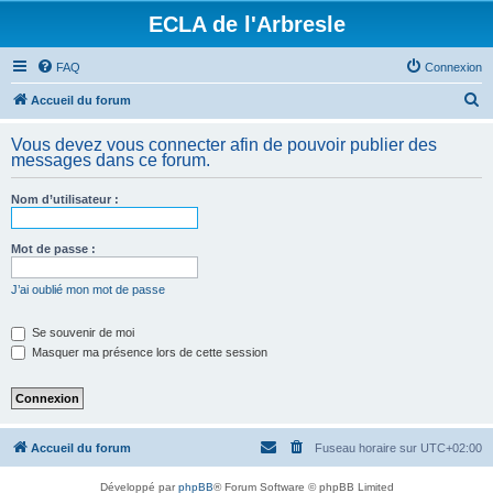
ECLA de l'Arbresle
FAQ
Connexion
R
Accueil du forum
e
Vous devez vous connecter afin de pouvoir publier des
c
messages dans ce forum.
h
Nom d’utilisateur :
e
r
Mot de passe :
c
h
J’ai oublié mon mot de passe
e
Se souvenir de moi
r
Masquer ma présence lors de cette session
Accueil du forum
Fuseau horaire sur
UTC+02:00
Développé par
phpBB
® Forum Software © phpBB Limited