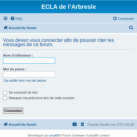
ECLA de l'Arbresle
FAQ
Connexion
R
Accueil du forum
e
Vous devez vous connecter afin de pouvoir citer les
c
messages de ce forum.
h
Nom d’utilisateur :
e
r
Mot de passe :
c
h
J’ai oublié mon mot de passe
e
Se souvenir de moi
r
Masquer ma présence lors de cette session
Accueil du forum
Fuseau horaire sur
UTC+02:00
Développé par
phpBB
® Forum Software © phpBB Limited