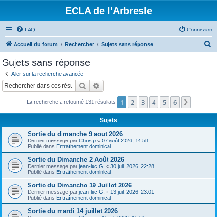
ECLA de l'Arbresle
FAQ
Connexion
R
Accueil du forum
Rechercher
Sujets sans réponse
e
Sujets sans réponse
c
Aller sur la recherche avancée
h
Rechercher
Recherche avancée
e
1
2
3
4
5
6
Suivant
La recherche a retourné 131 résultats
r
c
Sujets
h
Sortie du dimanche 9 aout 2026
e
Dernier message par
Chris p
«
07 août 2026, 14:58
Publié dans
Entraînement dominical
r
Sortie du Dimanche 2 Août 2026
Dernier message par
jean-luc G.
«
30 juil. 2026, 22:28
Publié dans
Entraînement dominical
Sortie du Dimanche 19 Juillet 2026
Dernier message par
jean-luc G.
«
13 juil. 2026, 23:01
Publié dans
Entraînement dominical
Sortie du mardi 14 juillet 2026