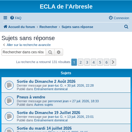
ECLA de l'Arbresle
FAQ
Connexion
R
Accueil du forum
Rechercher
Sujets sans réponse
e
Sujets sans réponse
c
Aller sur la recherche avancée
h
Rechercher
Recherche avancée
e
1
2
3
4
5
6
Suivant
La recherche a retourné 131 résultats
r
c
Sujets
h
Sortie du Dimanche 2 Août 2026
e
Dernier message par
jean-luc G.
«
30 juil. 2026, 22:28
Publié dans
Entraînement dominical
r
Pneus à vendre
Dernier message par
perronnet jean
«
27 juil. 2026, 18:33
Publié dans
Autres sujets
Sortie du Dimanche 19 Juillet 2026
Dernier message par
jean-luc G.
«
13 juil. 2026, 23:01
Publié dans
Entraînement dominical
Sortie du mardi 14 juillet 2026