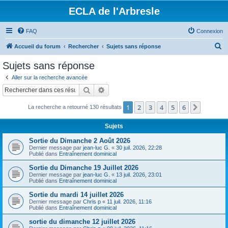
ECLA de l'Arbresle
FAQ
Connexion
R
Accueil du forum
Rechercher
Sujets sans réponse
e
Sujets sans réponse
c
Aller sur la recherche avancée
h
Rechercher
Recherche avancée
e
1
2
3
4
5
6
Suivant
La recherche a retourné 130 résultats
r
c
Sujets
h
Sortie du Dimanche 2 Août 2026
e
Dernier message par
jean-luc G.
«
30 juil. 2026, 22:28
Publié dans
Entraînement dominical
r
Sortie du Dimanche 19 Juillet 2026
Dernier message par
jean-luc G.
«
13 juil. 2026, 23:01
Publié dans
Entraînement dominical
Sortie du mardi 14 juillet 2026
Dernier message par
Chris p
«
11 juil. 2026, 11:16
Publié dans
Entraînement dominical
sortie du dimanche 12 juillet 2026