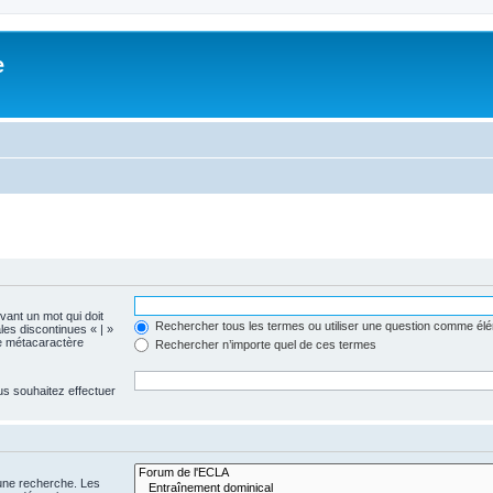
e
evant un mot qui doit
Rechercher tous les termes ou utiliser une question comme él
les discontinues « | »
me métacaractère
Rechercher n’importe quel de ces termes
us souhaitez effectuer
 une recherche. Les