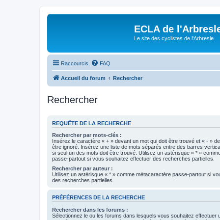
ECLA de l'Arbresl
Le site des cyclistes de l'Arbresle
Raccourcis
FAQ
Accueil du forum
Rechercher
Rechercher
REQUÊTE DE LA RECHERCHE
Rechercher par mots-clés :
Insérez le caractère « + » devant un mot qui doit être trouvé et « - » d
être ignoré. Insérez une liste de mots séparés entre des barres vertica
si seul un des mots doit être trouvé. Utilisez un astérisque « * » com
passe-partout si vous souhaitez effectuer des recherches partielles.
Rechercher par auteur :
Utilisez un astérisque « * » comme métacaractère passe-partout si vo
des recherches partielles.
PRÉFÉRENCES DE LA RECHERCHE
Rechercher dans les forums :
Sélectionnez le ou les forums dans lesquels vous souhaitez effectuer