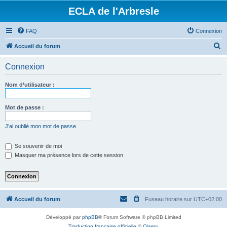
ECLA de l'Arbresle
FAQ
Connexion
R
Accueil du forum
e
Connexion
c
h
Nom d’utilisateur :
e
r
Mot de passe :
c
J’ai oublié mon mot de passe
h
e
Se souvenir de moi
Masquer ma présence lors de cette session
r
Accueil du forum
Fuseau horaire sur
UTC+02:00
Développé par
phpBB
® Forum Software © phpBB Limited
Traduction française officielle
©
Qiaeru