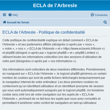
ECLA de l'Arbresle
FAQ
Connexion
R
Accueil du forum
e
ECLA de l'Arbresle - Politique de confidentialité
c
h
Cette politique de confidentialité explique en détail comment « ECLA de
l'Arbresle » et ses partenaires affiliés (désignés ci-après par « nous »,
e
« notre », « nos », « ECLA de l'Arbresle » et « https://www.eclavelo.fr/forum »)
r
et phpBB (désigné ci-après par « logiciel phpBB » et « phpBB Limited »)
utilisent toutes les informations collectées lors des sessions d’utilisation de
c
votre part (désignées ci-après par « vos informations »).
h
Vos informations sont collectées de deux manières différentes. Premièrement,
e
en naviguant sur « ECLA de l'Arbresle », le logiciel phpBB génèrera un certain
r
nombre de cookies qui sont de petits fichiers téléchargés temporairement par
le navigateur internet de votre ordinateur. Les deux premiers cookies ne
contiennent qu’un identifiant utilisateur et un identifiant anonyme de session
qui vous sont automatiquement assignés par le logiciel phpBB. Un troisième
cookie sera créé lors de votre navigation sur les sujets de « ECLA de
l'Arbresle », archivant de ce fait tous les sujets que vous avez consultés et
permettant d’améliorer votre confort de navigation en tant qu’utilisateur.