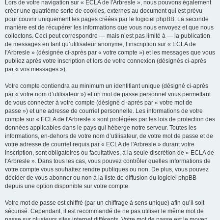
Lors de votre navigation sur « ECLA de l'Arbresle », nous pouvons également
créer une quatrième sorte de cookies, externes au document qui est prévu
pour couvrir uniquement les pages créées par le logiciel phpBB. La seconde
manière est de récupérer les informations que vous nous envoyez et que nous
collectons. Ceci peut correspondre — mais n’est pas limité à — la publication
de messages en tant qu’utilisateur anonyme, l’inscription sur « ECLA de
l'Arbresle » (désignée ci-après par « votre compte ») et les messages que vous
publiez après votre inscription et lors de votre connexion (désignés ci-après
par « vos messages »).
Votre compte contiendra au minimum un identifiant unique (désigné ci-après
par « votre nom d’utilisateur ») et un mot de passe personnel vous permettant
de vous connecter à votre compte (désigné ci-après par « votre mot de
passe ») et une adresse de courriel personnelle. Les informations de votre
compte sur « ECLA de l'Arbresle » sont protégées par les lois de protection des
données applicables dans le pays qui héberge notre serveur. Toutes les
informations, en-dehors de votre nom d’utilisateur, de votre mot de passe et de
votre adresse de courriel requis par « ECLA de l'Arbresle » durant votre
inscription, sont obligatoires ou facultatives, à la seule discrétion de « ECLA de
l'Arbresle ». Dans tous les cas, vous pouvez contrôler quelles informations de
votre compte vous souhaitez rendre publiques ou non. De plus, vous pouvez
décider de vous abonner ou non à la liste de diffusion du logiciel phpBB
depuis une option disponible sur votre compte.
Votre mot de passe est chiffré (par un chiffrage à sens unique) afin qu’il soit
sécurisé. Cependant, il est recommandé de ne pas utiliser le même mot de
passe sur plusieurs sites internet différents. Votre mot de passe est le moyen