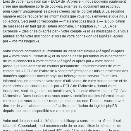
Lors de votre navigation sur « ECLA de l'Arbresle », nous pouvons également
créer une quatrième sorte de cookies, externes au document qui est prévu
pour couvrir uniquement les pages créées par le logiciel phpBB. La seconde
manière est de récupérer les informations que vous nous envoyez et que nous
collectons. Ceci peut correspondre — mais n’est pas limité à — la publication
de messages en tant qu’utilisateur anonyme, l’inscription sur « ECLA de
l'Arbresle » (désignée ci-après par « votre compte ») et les messages que vous
publiez après votre inscription et lors de votre connexion (désignés ci-après
par « vos messages »).
Votre compte contiendra au minimum un identifiant unique (désigné ci-après
par « votre nom d’utilisateur ») et un mot de passe personnel vous permettant
de vous connecter à votre compte (désigné ci-après par « votre mot de
passe ») et une adresse de courriel personnelle. Les informations de votre
compte sur « ECLA de l'Arbresle » sont protégées par les lois de protection des
données applicables dans le pays qui héberge notre serveur. Toutes les
informations, en-dehors de votre nom d’utilisateur, de votre mot de passe et de
votre adresse de courriel requis par « ECLA de l'Arbresle » durant votre
inscription, sont obligatoires ou facultatives, à la seule discrétion de « ECLA de
l'Arbresle ». Dans tous les cas, vous pouvez contrôler quelles informations de
votre compte vous souhaitez rendre publiques ou non. De plus, vous pouvez
décider de vous abonner ou non à la liste de diffusion du logiciel phpBB
depuis une option disponible sur votre compte.
Votre mot de passe est chiffré (par un chiffrage à sens unique) afin qu’il soit
sécurisé. Cependant, il est recommandé de ne pas utiliser le même mot de
passe sur plusieurs sites internet différents. Votre mot de passe est le moyen