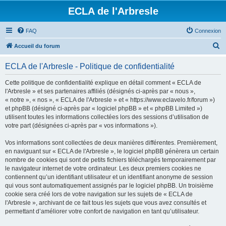
ECLA de l'Arbresle
FAQ
Connexion
R
Accueil du forum
e
ECLA de l'Arbresle - Politique de confidentialité
c
h
Cette politique de confidentialité explique en détail comment « ECLA de
l'Arbresle » et ses partenaires affiliés (désignés ci-après par « nous »,
e
« notre », « nos », « ECLA de l'Arbresle » et « https://www.eclavelo.fr/forum »)
r
et phpBB (désigné ci-après par « logiciel phpBB » et « phpBB Limited »)
utilisent toutes les informations collectées lors des sessions d’utilisation de
c
votre part (désignées ci-après par « vos informations »).
h
Vos informations sont collectées de deux manières différentes. Premièrement,
e
en naviguant sur « ECLA de l'Arbresle », le logiciel phpBB génèrera un certain
r
nombre de cookies qui sont de petits fichiers téléchargés temporairement par
le navigateur internet de votre ordinateur. Les deux premiers cookies ne
contiennent qu’un identifiant utilisateur et un identifiant anonyme de session
qui vous sont automatiquement assignés par le logiciel phpBB. Un troisième
cookie sera créé lors de votre navigation sur les sujets de « ECLA de
l'Arbresle », archivant de ce fait tous les sujets que vous avez consultés et
permettant d’améliorer votre confort de navigation en tant qu’utilisateur.