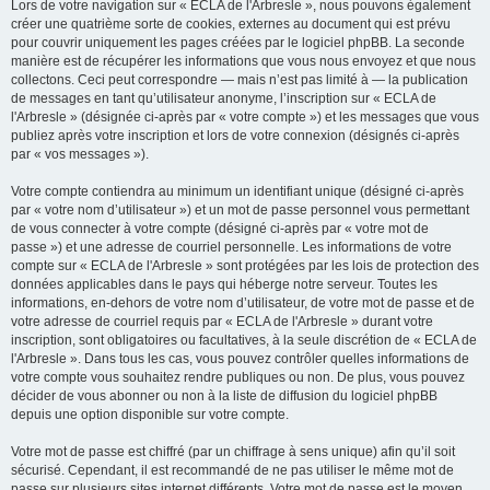
Lors de votre navigation sur « ECLA de l'Arbresle », nous pouvons également
créer une quatrième sorte de cookies, externes au document qui est prévu
pour couvrir uniquement les pages créées par le logiciel phpBB. La seconde
manière est de récupérer les informations que vous nous envoyez et que nous
collectons. Ceci peut correspondre — mais n’est pas limité à — la publication
de messages en tant qu’utilisateur anonyme, l’inscription sur « ECLA de
l'Arbresle » (désignée ci-après par « votre compte ») et les messages que vous
publiez après votre inscription et lors de votre connexion (désignés ci-après
par « vos messages »).
Votre compte contiendra au minimum un identifiant unique (désigné ci-après
par « votre nom d’utilisateur ») et un mot de passe personnel vous permettant
de vous connecter à votre compte (désigné ci-après par « votre mot de
passe ») et une adresse de courriel personnelle. Les informations de votre
compte sur « ECLA de l'Arbresle » sont protégées par les lois de protection des
données applicables dans le pays qui héberge notre serveur. Toutes les
informations, en-dehors de votre nom d’utilisateur, de votre mot de passe et de
votre adresse de courriel requis par « ECLA de l'Arbresle » durant votre
inscription, sont obligatoires ou facultatives, à la seule discrétion de « ECLA de
l'Arbresle ». Dans tous les cas, vous pouvez contrôler quelles informations de
votre compte vous souhaitez rendre publiques ou non. De plus, vous pouvez
décider de vous abonner ou non à la liste de diffusion du logiciel phpBB
depuis une option disponible sur votre compte.
Votre mot de passe est chiffré (par un chiffrage à sens unique) afin qu’il soit
sécurisé. Cependant, il est recommandé de ne pas utiliser le même mot de
passe sur plusieurs sites internet différents. Votre mot de passe est le moyen