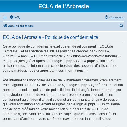
ECLA de l'Arbresle
FAQ
Connexion
R
Accueil du forum
e
ECLA de l'Arbresle - Politique de confidentialité
c
h
Cette politique de confidentialité explique en détail comment « ECLA de
l'Arbresle » et ses partenaires affiliés (désignés ci-après par « nous »,
e
« notre », « nos », « ECLA de l'Arbresle » et « https://www.eclavelo.fr/forum »)
r
et phpBB (désigné ci-après par « logiciel phpBB » et « phpBB Limited »)
utilisent toutes les informations collectées lors des sessions d’utilisation de
c
votre part (désignées ci-après par « vos informations »).
h
Vos informations sont collectées de deux manières différentes. Premièrement,
e
en naviguant sur « ECLA de l'Arbresle », le logiciel phpBB génèrera un certain
r
nombre de cookies qui sont de petits fichiers téléchargés temporairement par
le navigateur internet de votre ordinateur. Les deux premiers cookies ne
contiennent qu’un identifiant utilisateur et un identifiant anonyme de session
qui vous sont automatiquement assignés par le logiciel phpBB. Un troisième
cookie sera créé lors de votre navigation sur les sujets de « ECLA de
l'Arbresle », archivant de ce fait tous les sujets que vous avez consultés et
permettant d’améliorer votre confort de navigation en tant qu’utilisateur.