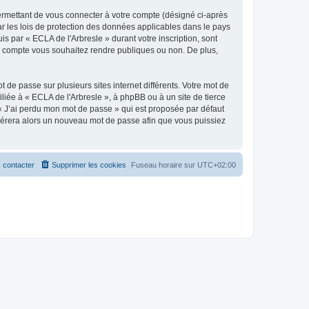
ermettant de vous connecter à votre compte (désigné ci-après
ar les lois de protection des données applicables dans le pays
is par « ECLA de l'Arbresle » durant votre inscription, sont
tre compte vous souhaitez rendre publiques ou non. De plus,
 de passe sur plusieurs sites internet différents. Votre mot de
iée à « ECLA de l'Arbresle », à phpBB ou à un site de tierce
 « J’ai perdu mon mot de passe » qui est proposée par défaut
générera alors un nouveau mot de passe afin que vous puissiez
 contacter
Supprimer les cookies
Fuseau horaire sur
UTC+02:00