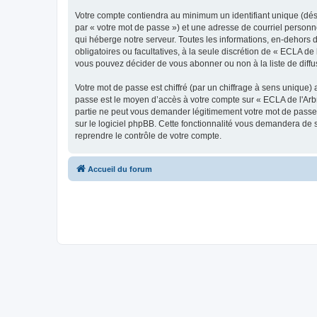
Votre compte contiendra au minimum un identifiant unique (dés
par « votre mot de passe ») et une adresse de courriel personn
qui héberge notre serveur. Toutes les informations, en-dehors de
obligatoires ou facultatives, à la seule discrétion de « ECLA d
vous pouvez décider de vous abonner ou non à la liste de diffu
Votre mot de passe est chiffré (par un chiffrage à sens unique) 
passe est le moyen d’accès à votre compte sur « ECLA de l'Arbr
partie ne peut vous demander légitimement votre mot de passe. 
sur le logiciel phpBB. Cette fonctionnalité vous demandera de s
reprendre le contrôle de votre compte.
Accueil du forum