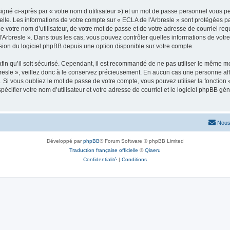
igné ci-après par « votre nom d’utilisateur ») et un mot de passe personnel vous p
elle. Les informations de votre compte sur « ECLA de l'Arbresle » sont protégées p
 votre nom d’utilisateur, de votre mot de passe et de votre adresse de courriel requ
e l'Arbresle ». Dans tous les cas, vous pouvez contrôler quelles informations de vo
sion du logiciel phpBB depuis une option disponible sur votre compte.
afin qu’il soit sécurisé. Cependant, il est recommandé de ne pas utiliser le même mot
esle », veillez donc à le conservez précieusement. En aucun cas une personne affil
Si vous oubliez le mot de passe de votre compte, vous pouvez utiliser la fonction
pécifier votre nom d’utilisateur et votre adresse de courriel et le logiciel phpBB 
Nous
Développé par
phpBB
® Forum Software © phpBB Limited
Traduction française officielle
©
Qiaeru
Confidentialité
|
Conditions