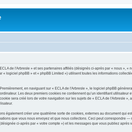
e
ECLA de l'Arbresle » et ses partenaires affiliés (désignés ci-après par « nous », « n
 « logiciel phpBB » et « phpBB Limited ») utilisent toutes les informations collectée
 Premièrement, en naviguant sur « ECLA de l'Arbresle », le logiciel phpBB génèrera 
ordinateur. Les deux premiers cookies ne contiennent qu’un identifiant utilisateur 
okie sera créé lors de votre navigation sur les sujets de « ECLA de l'Arbresle », ar
lisateur.
vons également créer une quatrième sorte de cookies, externes au document qui es
mations que vous nous envoyez et que nous collectons. Ceci peut correspondre — m
» (désignée ci-après par « votre compte ») et les messages que vous publiez après vo