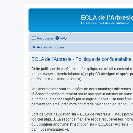
ECLA de l'Arbresl
Le site des cyclistes de l'Arbresle
Raccourcis
FAQ
Accueil du forum
ECLA de l'Arbresle - Politique de confidentialité
Cette politique de confidentialité explique en détail comment « 
« https://www.eclavelo.fr/forum ») et phpBB (désigné ci-après par
après par « vos informations »).
Vos informations sont collectées de deux manières différentes.
téléchargés temporairement par le navigateur internet de votre 
automatiquement assignés par le logiciel phpBB. Un troisième co
permettant d’améliorer votre confort de navigation en tant qu’uti
Lors de votre navigation sur « ECLA de l'Arbresle », nous pou
logiciel phpBB. La seconde manière est de récupérer les infor
qu’utilisateur anonyme, l’inscription sur « ECLA de l'Arbresle 
par « vos messages »).