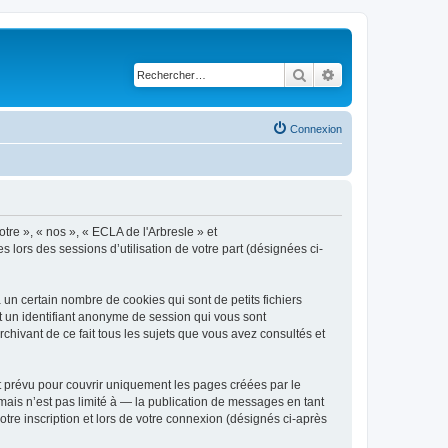
Rechercher
Recherche avancé
Connexion
otre », « nos », « ECLA de l'Arbresle » et
s lors des sessions d’utilisation de votre part (désignées ci-
un certain nombre de cookies qui sont de petits fichiers
et un identifiant anonyme de session qui vous sont
chivant de ce fait tous les sujets que vous avez consultés et
t prévu pour couvrir uniquement les pages créées par le
ais n’est pas limité à — la publication de messages en tant
tre inscription et lors de votre connexion (désignés ci-après