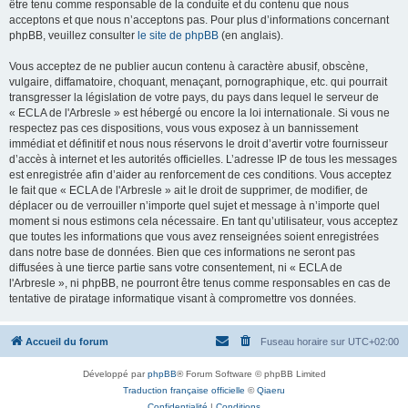
être tenu comme responsable de la conduite et du contenu que nous
acceptons et que nous n’acceptons pas. Pour plus d’informations concernant
phpBB, veuillez consulter
le site de phpBB
(en anglais).
Vous acceptez de ne publier aucun contenu à caractère abusif, obscène,
vulgaire, diffamatoire, choquant, menaçant, pornographique, etc. qui pourrait
transgresser la législation de votre pays, du pays dans lequel le serveur de
« ECLA de l'Arbresle » est hébergé ou encore la loi internationale. Si vous ne
respectez pas ces dispositions, vous vous exposez à un bannissement
immédiat et définitif et nous nous réservons le droit d’avertir votre fournisseur
d’accès à internet et les autorités officielles. L’adresse IP de tous les messages
est enregistrée afin d’aider au renforcement de ces conditions. Vous acceptez
le fait que « ECLA de l'Arbresle » ait le droit de supprimer, de modifier, de
déplacer ou de verrouiller n’importe quel sujet et message à n’importe quel
moment si nous estimons cela nécessaire. En tant qu’utilisateur, vous acceptez
que toutes les informations que vous avez renseignées soient enregistrées
dans notre base de données. Bien que ces informations ne seront pas
diffusées à une tierce partie sans votre consentement, ni « ECLA de
l'Arbresle », ni phpBB, ne pourront être tenus comme responsables en cas de
tentative de piratage informatique visant à compromettre vos données.
Accueil du forum
Fuseau horaire sur
UTC+02:00
Développé par
phpBB
® Forum Software © phpBB Limited
Traduction française officielle
©
Qiaeru
Confidentialité
|
Conditions