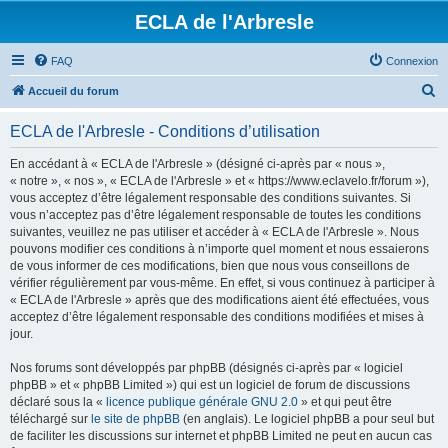
ECLA de l'Arbresle
FAQ
Connexion
R
Accueil du forum
e
ECLA de l'Arbresle - Conditions d’utilisation
c
h
En accédant à « ECLA de l'Arbresle » (désigné ci-après par « nous »,
« notre », « nos », « ECLA de l'Arbresle » et « https://www.eclavelo.fr/forum »),
e
vous acceptez d’être légalement responsable des conditions suivantes. Si
r
vous n’acceptez pas d’être légalement responsable de toutes les conditions
suivantes, veuillez ne pas utiliser et accéder à « ECLA de l'Arbresle ». Nous
c
pouvons modifier ces conditions à n’importe quel moment et nous essaierons
h
de vous informer de ces modifications, bien que nous vous conseillons de
vérifier régulièrement par vous-même. En effet, si vous continuez à participer à
e
« ECLA de l'Arbresle » après que des modifications aient été effectuées, vous
r
acceptez d’être légalement responsable des conditions modifiées et mises à
jour.
Nos forums sont développés par phpBB (désignés ci-après par « logiciel
phpBB » et « phpBB Limited ») qui est un logiciel de forum de discussions
déclaré sous la «
licence publique générale GNU 2.0
» et qui peut être
téléchargé sur
le site de phpBB
(en anglais). Le logiciel phpBB a pour seul but
de faciliter les discussions sur internet et phpBB Limited ne peut en aucun cas