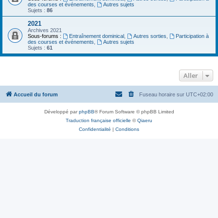
des courses et événements
,
Autres sujets
Sujets :
86
2021
Archives 2021
Sous-forums :
Entraînement dominical
,
Autres sorties
,
Participation à
des courses et événements
,
Autres sujets
Sujets :
61
Aller
Accueil du forum
Fuseau horaire sur
UTC+02:00
Développé par
phpBB
® Forum Software © phpBB Limited
Traduction française officielle
©
Qiaeru
Confidentialité
|
Conditions