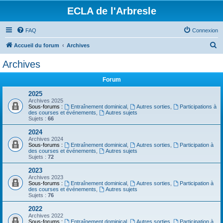
ECLA de l'Arbresle
FAQ
Connexion
R
Accueil du forum
Archives
e
Archives
c
Forum
h
e
2025
Archives 2025
r
Sous-forums :
Entraînement dominical
,
Autres sorties
,
Participations à
des courses et événements
,
Autres sujets
c
Sujets :
66
h
2024
Archives 2024
e
Sous-forums :
Entraînement dominical
,
Autres sorties
,
Participation à
des courses et événements
,
Autres sujets
r
Sujets :
72
2023
Archives 2023
Sous-forums :
Entraînement dominical
,
Autres sorties
,
Participation à
des courses et événements
,
Autres sujets
Sujets :
76
2022
Archives 2022
Sous-forums :
Entraînement dominical
,
Autres sorties
,
Participation à