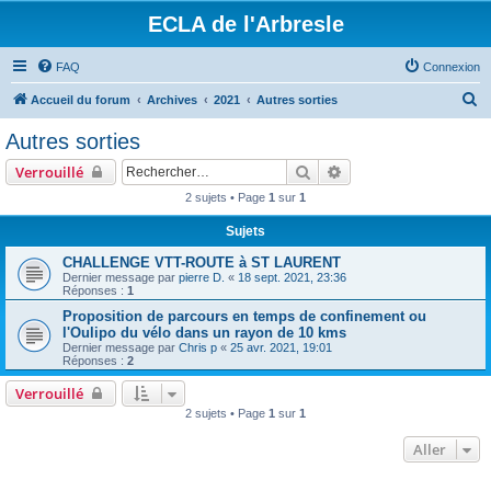
ECLA de l'Arbresle
FAQ
Connexion
R
Accueil du forum
Archives
2021
Autres sorties
e
Autres sorties
c
Rechercher
Recherche avancée
Verrouillé
h
2 sujets • Page
1
sur
1
e
Sujets
r
c
CHALLENGE VTT-ROUTE à ST LAURENT
Dernier message par
pierre D.
«
18 sept. 2021, 23:36
h
Réponses :
1
e
Proposition de parcours en temps de confinement ou
l'Oulipo du vélo dans un rayon de 10 kms
r
Dernier message par
Chris p
«
25 avr. 2021, 19:01
Réponses :
2
Verrouillé
2 sujets • Page
1
sur
1
Aller