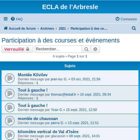
ECLA de l'Arbresle
FAQ
Connexion
R
Accueil du forum
Archives
2021
Participation à des courses et événements
e
Participation à des courses et événements
c
Rechercher
Recherche avancée
Verrouillé
h
6 sujets • Page
1
sur
1
e
Sujets
r
c
Montée Kilvilev
Dernier message par
jean-luc G.
«
03 oct. 2021, 21:56
h
Réponses :
1
e
Tout à gauche !
Dernier message par
thomas@ledall.fr
«
16 sept. 2021, 09:34
r
Réponses :
1
Tout à gauche !
Dernier message par
Yvan G
«
15 sept. 2021, 12:50
montée de chaussan
Dernier message par
pierre D.
«
13 sept. 2021, 21:51
kilomètre vertical de Val d'Isère
Dernier message par
glacassin
«
08 sept. 2021, 14:01
Réponses :
2