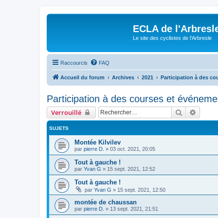
ECLA de l'Arbresl
Le site des cyclistes de l'Arbresle
Raccourcis
FAQ
Accueil du forum
Archives
2021
Participation à des c
Participation à des courses et événeme
Rechercher
Recher
Verrouillé
SUJETS
Montée Kilvilev
par
pierre D.
»
03 oct. 2021, 20:05
Tout à gauche !
par
Yvan G
»
15 sept. 2021, 12:52
Tout à gauche !
par
Yvan G
»
15 sept. 2021, 12:50
montée de chaussan
par
pierre D.
»
13 sept. 2021, 21:51