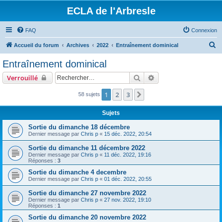
ECLA de l'Arbresle
FAQ
Connexion
R
Accueil du forum
Archives
2022
Entraînement dominical
e
Entraînement dominical
c
Rechercher
Recherche avancée
Verrouillé
h
e
1
2
3
Suivant
58 sujets
r
Sujets
c
Sortie du dimanche 18 décembre
h
Dernier message par
Chris p
«
15 déc. 2022, 20:54
e
Sortie du dimanche 11 décembre 2022
r
Dernier message par
Chris p
«
11 déc. 2022, 19:16
Réponses :
3
Sortie du dimanche 4 decembre
Dernier message par
Chris p
«
01 déc. 2022, 20:55
Sortie du dimanche 27 novembre 2022
Dernier message par
Chris p
«
27 nov. 2022, 19:10
Réponses :
1
Sortie du dimanche 20 novembre 2022