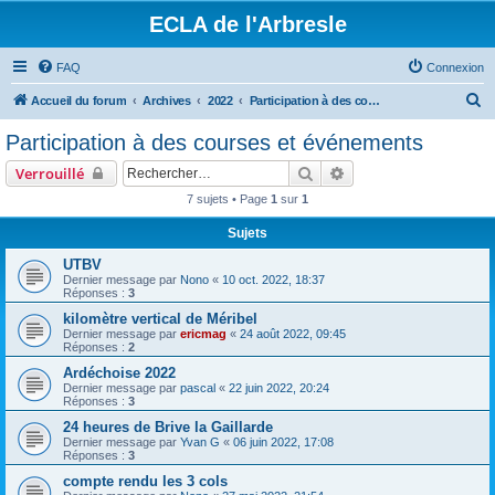
ECLA de l'Arbresle
FAQ
Connexion
R
Accueil du forum
Archives
2022
Participation à des courses et événements
e
Participation à des courses et événements
c
Rechercher
Recherche avancée
Verrouillé
h
7 sujets • Page
1
sur
1
e
Sujets
r
c
UTBV
Dernier message par
Nono
«
10 oct. 2022, 18:37
h
Réponses :
3
e
kilomètre vertical de Méribel
Dernier message par
ericmag
«
24 août 2022, 09:45
r
Réponses :
2
Ardéchoise 2022
Dernier message par
pascal
«
22 juin 2022, 20:24
Réponses :
3
24 heures de Brive la Gaillarde
Dernier message par
Yvan G
«
06 juin 2022, 17:08
Réponses :
3
compte rendu les 3 cols