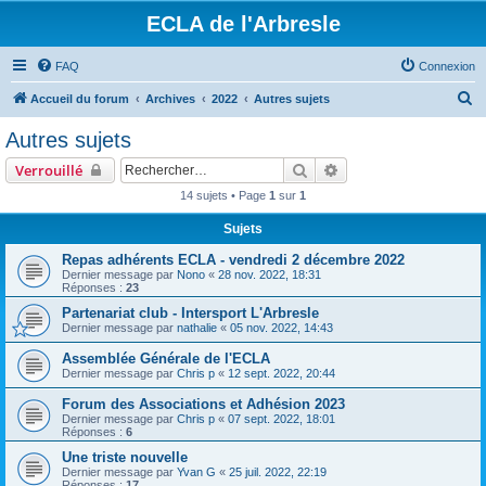
ECLA de l'Arbresle
FAQ
Connexion
R
Accueil du forum
Archives
2022
Autres sujets
e
Autres sujets
c
Rechercher
Recherche avancée
Verrouillé
h
14 sujets • Page
1
sur
1
e
Sujets
r
c
Repas adhérents ECLA - vendredi 2 décembre 2022
Dernier message par
Nono
«
28 nov. 2022, 18:31
h
Réponses :
23
e
Partenariat club - Intersport L'Arbresle
Dernier message par
nathalie
«
05 nov. 2022, 14:43
r
Assemblée Générale de l'ECLA
Dernier message par
Chris p
«
12 sept. 2022, 20:44
Forum des Associations et Adhésion 2023
Dernier message par
Chris p
«
07 sept. 2022, 18:01
Réponses :
6
Une triste nouvelle
Dernier message par
Yvan G
«
25 juil. 2022, 22:19
Réponses :
17