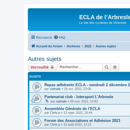
ECLA de l'Arbresl
Le site des cyclistes de l'Arbresle
Raccourcis
FAQ
Accueil du forum
Archives
2022
Autres sujets
Autres sujets
Rechercher
Recher
Verrouillé
SUJETS
Repas adhérents ECLA - vendredi 2 décembre 
par
nathalie
»
25 oct. 2022, 23:05
Partenariat club - Intersport L'Arbresle
par
nathalie
»
05 nov. 2022, 14:43
Assemblée Générale de l'ECLA
par
Chris p
»
12 sept. 2022, 20:44
Forum des Associations et Adhésion 2023
par
Chris p
»
31 août 2022, 12:21