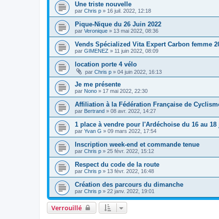
Une triste nouvelle
par
Chris p
»
16 juil. 2022, 12:18
Pique-Nique du 26 Juin 2022
par
Veronique
»
13 mai 2022, 08:36
Vends Spécialized Vita Expert Carbon femme 20
par
GIMENEZ
»
11 juin 2022, 08:09
location porte 4 vélo
par
Chris p
»
04 juin 2022, 16:13
Je me présente
par
Nono
»
17 mai 2022, 22:30
Affiliation à la Fédération Française de Cyclism
par
Bertrand
»
08 avr. 2022, 14:27
1 place à vendre pour l'Ardéchoise du 16 au 18 
par
Yvan G
»
09 mars 2022, 17:54
Inscription week-end et commande tenue
par
Chris p
»
25 févr. 2022, 15:12
Respect du code de la route
par
Chris p
»
13 févr. 2022, 16:48
Création des parcours du dimanche
par
Chris p
»
22 janv. 2022, 19:01
Verrouillé