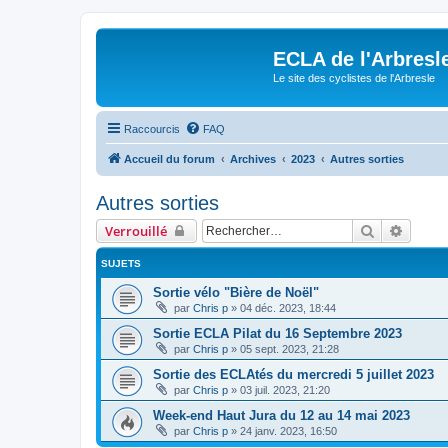
ECLA de l'Arbresl
Le site des cyclistes de l'Arbresle
Raccourcis
FAQ
Accueil du forum
Archives
2023
Autres sorties
Autres sorties
Rechercher
Recher
Verrouillé
SUJETS
Sortie vélo "Bière de Noël"
par
Chris p
»
04 déc. 2023, 18:44
Sortie ECLA Pilat du 16 Septembre 2023
par
Chris p
»
05 sept. 2023, 21:28
Sortie des ECLAtés du mercredi 5 juillet 2023
par
Chris p
»
03 juil. 2023, 21:20
Week-end Haut Jura du 12 au 14 mai 2023
par
Chris p
»
24 janv. 2023, 16:50