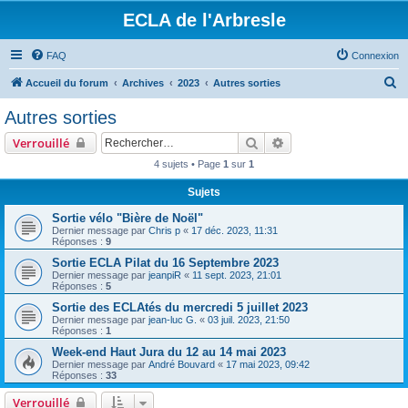
ECLA de l'Arbresle
FAQ
Connexion
R
Accueil du forum
Archives
2023
Autres sorties
e
Autres sorties
c
Rechercher
Recherche avancée
Verrouillé
h
4 sujets • Page
1
sur
1
e
Sujets
r
c
Sortie vélo "Bière de Noël"
Dernier message par
Chris p
«
17 déc. 2023, 11:31
h
Réponses :
9
e
Sortie ECLA Pilat du 16 Septembre 2023
Dernier message par
jeanpiR
«
11 sept. 2023, 21:01
r
Réponses :
5
Sortie des ECLAtés du mercredi 5 juillet 2023
Dernier message par
jean-luc G.
«
03 juil. 2023, 21:50
Réponses :
1
Week-end Haut Jura du 12 au 14 mai 2023
Dernier message par
André Bouvard
«
17 mai 2023, 09:42
Réponses :
33
Verrouillé