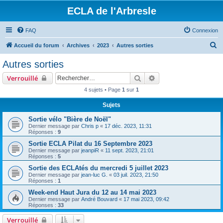
ECLA de l'Arbresle
FAQ
Connexion
R
Accueil du forum
Archives
2023
Autres sorties
e
Autres sorties
c
Rechercher
Recherche avancée
Verrouillé
h
4 sujets • Page
1
sur
1
e
Sujets
r
c
Sortie vélo "Bière de Noël"
Dernier message par
Chris p
«
17 déc. 2023, 11:31
h
Réponses :
9
e
Sortie ECLA Pilat du 16 Septembre 2023
Dernier message par
jeanpiR
«
11 sept. 2023, 21:01
r
Réponses :
5
Sortie des ECLAtés du mercredi 5 juillet 2023
Dernier message par
jean-luc G.
«
03 juil. 2023, 21:50
Réponses :
1
Week-end Haut Jura du 12 au 14 mai 2023
Dernier message par
André Bouvard
«
17 mai 2023, 09:42
Réponses :
33
Verrouillé