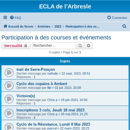
ECLA de l'Arbresle
FAQ
Connexion
R
Accueil du forum
Archives
2023
Participation à des courses et événements
e
Participation à des courses et événements
c
Rechercher
Recherche avancée
Verrouillé
h
5 sujets • Page
1
sur
1
e
Sujets
r
c
trail de Serre-Ponçon
Dernier message par
nathalie
«
22 sept. 2023, 08:51
h
Réponses :
1
e
Cyclo des copains à Ambert
Dernier message par
lilie
«
02 juil. 2023, 20:08
r
Victoire(s)
Dernier message par
Chris p
«
26 juin 2023, 16:56
Réponses :
1
Inscriptions 3 cols, Jeudi 18 mai 2023
Dernier message par
Chris p
«
05 mai 2023, 21:25
Réponses :
2
Cyclo de la Résistance, Lundi 8 Mai 2023
Dernier message par
pascal
«
22 mars 2023, 18:23