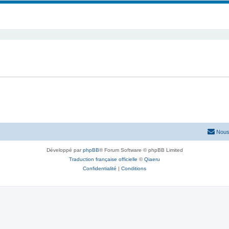
s
j
t
che avancée
e
s
t
s
Nous
Développé par
phpBB
® Forum Software © phpBB Limited
Traduction française officielle
©
Qiaeru
Confidentialité
|
Conditions