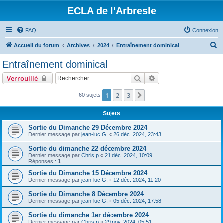
ECLA de l'Arbresle
FAQ
Connexion
R
Accueil du forum
Archives
2024
Entraînement dominical
e
Entraînement dominical
c
Rechercher
Recherche avancée
Verrouillé
h
e
1
2
3
Suivant
60 sujets
r
Sujets
c
Sortie du Dimanche 29 Décembre 2024
h
Dernier message par
jean-luc G.
«
26 déc. 2024, 23:43
e
Sortie du dimanche 22 décembre 2024
r
Dernier message par
Chris p
«
21 déc. 2024, 10:09
Réponses :
1
Sortie du Dimanche 15 Décembre 2024
Dernier message par
jean-luc G.
«
12 déc. 2024, 11:20
Sortie du Dimanche 8 Décembre 2024
Dernier message par
jean-luc G.
«
05 déc. 2024, 17:58
Sortie du dimanche 1er décembre 2024
Dernier message par
Chris p
«
29 nov. 2024, 05:51