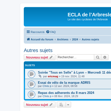
ECLA de l'Arbresl
Le site des cyclistes de l'Arbresle
Raccourcis
FAQ
Accueil du forum
Archives
2024
Autres sujets
Autres sujets
Recher
Re
Nouveau sujet
SUJETS
Soirée "Tous en Selle" à Lyon – Mercredi 11 dé
par
ericmag
»
19 nov. 2024, 11:48
Essai de vélo de la marque ADRIS
par
Chris p
»
12 avr. 2024, 08:58
Repas des adherents du 8 mars 2024
par
Chris p
»
08 févr. 2024, 18:29
Nouveau sujet