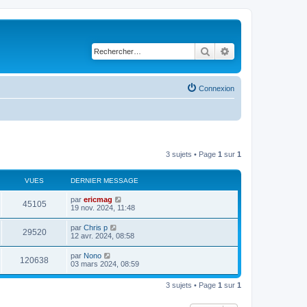
Rechercher
Recherche avancé
Connexion
3 sujets • Page
1
sur
1
VUES
DERNIER MESSAGE
D
par
ericmag
V
45105
e
19 nov. 2024, 11:48
r
u
n
D
par
Chris p
V
29520
i
e
12 avr. 2024, 08:58
e
e
r
r
u
n
D
par
Nono
s
m
V
120638
i
e
03 mars 2024, 08:59
e
e
e
r
s
r
u
n
s
s
m
3 sujets • Page
1
sur
1
i
a
e
e
e
g
s
r
e