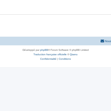
e
o
s
s
n
e
s
s
e
s
Nous
Développé par
phpBB
® Forum Software © phpBB Limited
Traduction française officielle
©
Qiaeru
Confidentialité
|
Conditions