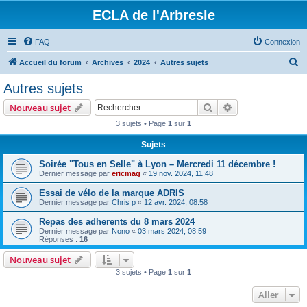
ECLA de l'Arbresle
FAQ
Connexion
R
Accueil du forum
Archives
2024
Autres sujets
e
Autres sujets
c
Rechercher
Recherche avanc
Nouveau sujet
h
3 sujets • Page
1
sur
1
e
Sujets
r
c
Soirée "Tous en Selle" à Lyon – Mercredi 11 décembre !
Dernier message par
ericmag
«
19 nov. 2024, 11:48
h
Essai de vélo de la marque ADRIS
e
Dernier message par
Chris p
«
12 avr. 2024, 08:58
r
Repas des adherents du 8 mars 2024
Dernier message par
Nono
«
03 mars 2024, 08:59
Réponses :
16
Nouveau sujet
3 sujets • Page
1
sur
1
Aller