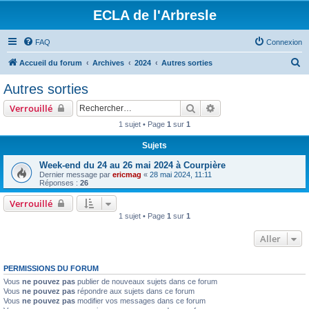
ECLA de l'Arbresle
FAQ
Connexion
R
Accueil du forum
Archives
2024
Autres sorties
e
Autres sorties
c
Rechercher
Recherche avancée
Verrouillé
h
1 sujet • Page
1
sur
1
e
Sujets
r
c
Week-end du 24 au 26 mai 2024 à Courpière
Dernier message par
ericmag
«
28 mai 2024, 11:11
h
Réponses :
26
e
Verrouillé
r
1 sujet • Page
1
sur
1
Aller
PERMISSIONS DU FORUM
Vous
ne pouvez pas
publier de nouveaux sujets dans ce forum
Vous
ne pouvez pas
répondre aux sujets dans ce forum
Vous
ne pouvez pas
modifier vos messages dans ce forum