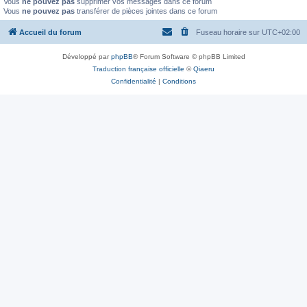
Vous
ne pouvez pas
supprimer vos messages dans ce forum
Vous
ne pouvez pas
transférer de pièces jointes dans ce forum
Accueil du forum
Fuseau horaire sur
UTC+02:00
Développé par
phpBB
® Forum Software © phpBB Limited
Traduction française officielle
©
Qiaeru
Confidentialité
|
Conditions