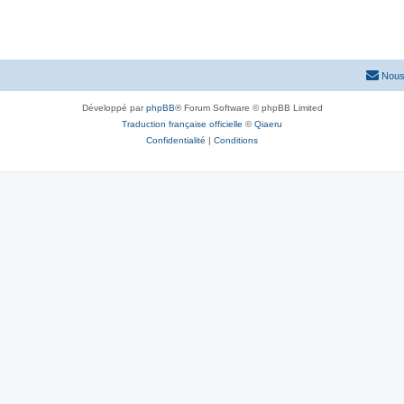
e
s
Nous
Développé par
phpBB
® Forum Software © phpBB Limited
Traduction française officielle
©
Qiaeru
Confidentialité
|
Conditions