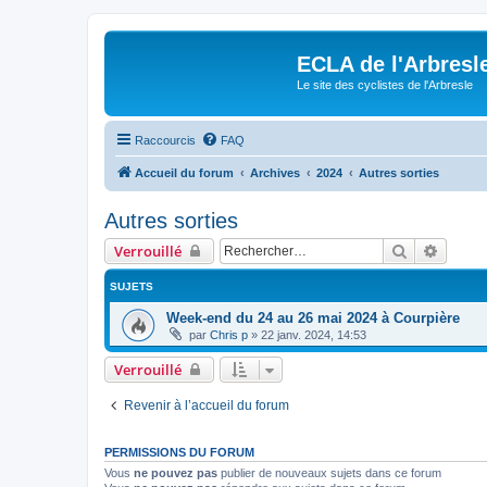
ECLA de l'Arbresl
Le site des cyclistes de l'Arbresle
Raccourcis
FAQ
Accueil du forum
Archives
2024
Autres sorties
Autres sorties
Rechercher
Recher
Verrouillé
SUJETS
Week-end du 24 au 26 mai 2024 à Courpière
par
Chris p
»
22 janv. 2024, 14:53
Verrouillé
Revenir à l’accueil du forum
PERMISSIONS DU FORUM
Vous
ne pouvez pas
publier de nouveaux sujets dans ce forum