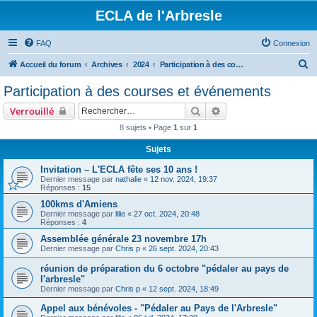
ECLA de l'Arbresle
FAQ
Connexion
R
Accueil du forum
Archives
2024
Participation à des courses et événements
e
Participation à des courses et événements
c
Rechercher
Recherche avancée
Verrouillé
h
8 sujets • Page
1
sur
1
e
Sujets
r
c
Invitation – L'ECLA fête ses 10 ans !
Dernier message par
nathalie
«
12 nov. 2024, 19:37
h
Réponses :
15
e
100kms d'Amiens
Dernier message par
lilie
«
27 oct. 2024, 20:48
r
Réponses :
4
Assemblée générale 23 novembre 17h
Dernier message par
Chris p
«
26 sept. 2024, 20:43
réunion de préparation du 6 octobre "pédaler au pays de
l'arbresle"
Dernier message par
Chris p
«
12 sept. 2024, 18:49
Appel aux bénévoles - "Pédaler au Pays de l'Arbresle"