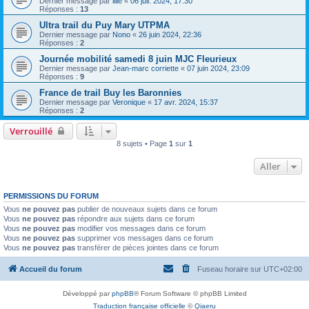
Dernier message par
lilie
«
06 juil. 2024, 17:30
Réponses :
13
Ultra trail du Puy Mary UTPMA
Dernier message par
Nono
«
26 juin 2024, 22:36
Réponses :
2
Journée mobilité samedi 8 juin MJC Fleurieux
Dernier message par
Jean-marc corriette
«
07 juin 2024, 23:09
Réponses :
9
France de trail Buy les Baronnies
Dernier message par
Veronique
«
17 avr. 2024, 15:37
Réponses :
2
Verrouillé
8 sujets • Page
1
sur
1
Aller
PERMISSIONS DU FORUM
Vous
ne pouvez pas
publier de nouveaux sujets dans ce forum
Vous
ne pouvez pas
répondre aux sujets dans ce forum
Vous
ne pouvez pas
modifier vos messages dans ce forum
Vous
ne pouvez pas
supprimer vos messages dans ce forum
Vous
ne pouvez pas
transférer de pièces jointes dans ce forum
Accueil du forum
Fuseau horaire sur
UTC+02:00
Développé par
phpBB
® Forum Software © phpBB Limited
Traduction française officielle
©
Qiaeru