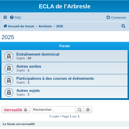
ECLA de l'Arbresle
FAQ
Connexion
R
Accueil du forum
Archives
2025
e
2025
c
Forum
h
e
Entraînement dominical
Sujets :
59
r
Autres sorties
c
Sujets :
2
h
Participations à des courses et événements
e
Sujets :
2
r
Autres sujets
Sujets :
3
Rechercher
Recherche avancée
Verrouillé
0 sujet • Page
1
sur
1
Le forum est verrouillé