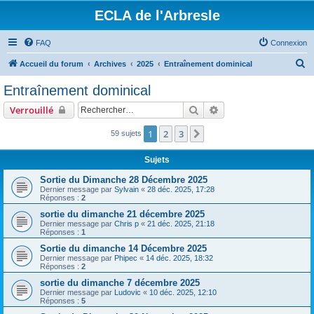
ECLA de l'Arbresle
FAQ
Connexion
R
Accueil du forum
Archives
2025
Entraînement dominical
e
Entraînement dominical
c
Rechercher
Recherche avancée
Verrouillé
h
e
1
2
3
Suivant
59 sujets
r
Sujets
c
Sortie du Dimanche 28 Décembre 2025
h
Dernier message par
Sylvain
«
28 déc. 2025, 17:28
Réponses :
2
e
sortie du dimanche 21 décembre 2025
r
Dernier message par
Chris p
«
21 déc. 2025, 21:18
Réponses :
1
Sortie du dimanche 14 Décembre 2025
Dernier message par
Phipec
«
14 déc. 2025, 18:32
Réponses :
2
sortie du dimanche 7 décembre 2025
Dernier message par
Ludovic
«
10 déc. 2025, 12:10
Réponses :
5