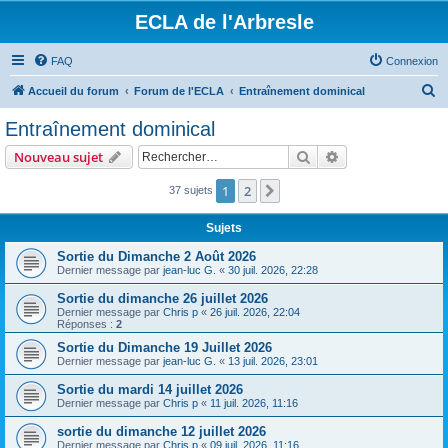
ECLA de l'Arbresle
FAQ
Connexion
R
Accueil du forum
Forum de l'ECLA
Entraînement dominical
e
Entraînement dominical
c
Rechercher
Recherche avanc
Nouveau sujet
h
e
1
2
Suivant
37 sujets
r
Sujets
c
Sortie du Dimanche 2 Août 2026
h
Dernier message par
jean-luc G.
«
30 juil. 2026, 22:28
e
Sortie du dimanche 26 juillet 2026
r
Dernier message par
Chris p
«
26 juil. 2026, 22:04
Réponses :
2
Sortie du Dimanche 19 Juillet 2026
Dernier message par
jean-luc G.
«
13 juil. 2026, 23:01
Sortie du mardi 14 juillet 2026
Dernier message par
Chris p
«
11 juil. 2026, 11:16
sortie du dimanche 12 juillet 2026
Dernier message par
Chris p
«
09 juil. 2026, 11:16