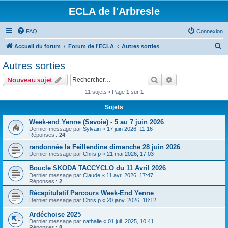
ECLA de l'Arbresle
FAQ
Connexion
R
Accueil du forum
Forum de l'ECLA
Autres sorties
e
Autres sorties
c
Rechercher
Recherche avanc
Nouveau sujet
h
11 sujets • Page
1
sur
1
e
Sujets
r
c
Week-end Yenne (Savoie) - 5 au 7 juin 2026
Dernier message par
Sylvain
«
17 juin 2026, 11:16
h
Réponses :
24
e
randonnée la Feillendine dimanche 28 juin 2026
Dernier message par
Chris p
«
21 mai 2026, 17:03
r
Boucle SKODA TACCYCLO du 11 Avril 2026
Dernier message par
Claude
«
11 avr. 2026, 17:47
Réponses :
2
Récapitulatif Parcours Week-End Yenne
Dernier message par
Chris p
«
20 janv. 2026, 18:12
Ardéchoise 2025
Dernier message par
nathalie
«
01 juil. 2025, 10:41
Réponses :
8