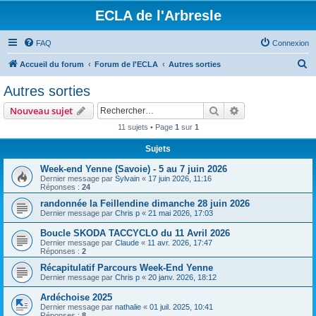
ECLA de l'Arbresle
FAQ
Connexion
R
Accueil du forum
Forum de l'ECLA
Autres sorties
e
Autres sorties
c
Rechercher
Recherche avanc
Nouveau sujet
h
11 sujets • Page
1
sur
1
e
Sujets
r
c
Week-end Yenne (Savoie) - 5 au 7 juin 2026
Dernier message par
Sylvain
«
17 juin 2026, 11:16
h
Réponses :
24
e
randonnée la Feillendine dimanche 28 juin 2026
Dernier message par
Chris p
«
21 mai 2026, 17:03
r
Boucle SKODA TACCYCLO du 11 Avril 2026
Dernier message par
Claude
«
11 avr. 2026, 17:47
Réponses :
2
Récapitulatif Parcours Week-End Yenne
Dernier message par
Chris p
«
20 janv. 2026, 18:12
Ardéchoise 2025
Dernier message par
nathalie
«
01 juil. 2025, 10:41
Réponses :
8