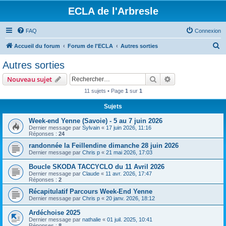
ECLA de l'Arbresle
FAQ
Connexion
R
Accueil du forum
Forum de l'ECLA
Autres sorties
e
Autres sorties
c
Rechercher
Recherche avanc
Nouveau sujet
h
11 sujets • Page
1
sur
1
e
Sujets
r
c
Week-end Yenne (Savoie) - 5 au 7 juin 2026
Dernier message par
Sylvain
«
17 juin 2026, 11:16
h
Réponses :
24
e
randonnée la Feillendine dimanche 28 juin 2026
Dernier message par
Chris p
«
21 mai 2026, 17:03
r
Boucle SKODA TACCYCLO du 11 Avril 2026
Dernier message par
Claude
«
11 avr. 2026, 17:47
Réponses :
2
Récapitulatif Parcours Week-End Yenne
Dernier message par
Chris p
«
20 janv. 2026, 18:12
Ardéchoise 2025
Dernier message par
nathalie
«
01 juil. 2025, 10:41
Réponses :
8