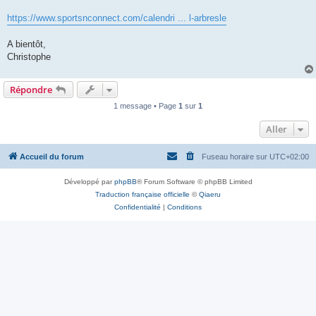
https://www.sportsnconnect.com/calendri ... l-arbresle
A bientôt,
Christophe
Répondre
1 message • Page
1
sur
1
Aller
Accueil du forum
Fuseau horaire sur
UTC+02:00
Développé par
phpBB
® Forum Software © phpBB Limited
Traduction française officielle
©
Qiaeru
Confidentialité
|
Conditions