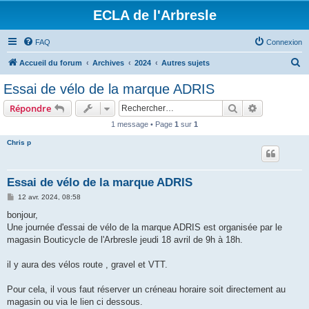
ECLA de l'Arbresle
FAQ
Connexion
R
Accueil du forum
Archives
2024
Autres sujets
e
Essai de vélo de la marque ADRIS
c
Rechercher
Recherche 
Répondre
h
1 message • Page
1
sur
1
e
Chris p
r
c
h
Essai de vélo de la marque ADRIS
e
M
12 avr. 2024, 08:58
e
r
s
bonjour,
s
Une journée d'essai de vélo de la marque ADRIS est organisée par le
a
g
magasin Bouticycle de l'Arbresle jeudi 18 avril de 9h à 18h.
e
il y aura des vélos route , gravel et VTT.
Pour cela, il vous faut réserver un créneau horaire soit directement au
magasin ou via le lien ci dessous.