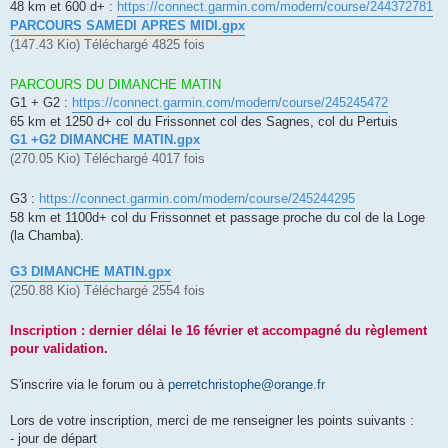
48 km et 600 d+ :
https://connect.garmin.com/modern/course/244372781
PARCOURS SAMEDI APRES MIDI.gpx
(147.43 Kio) Téléchargé 4825 fois
PARCOURS DU DIMANCHE MATIN
G1 + G2 :
https://connect.garmin.com/modern/course/245245472
65 km et 1250 d+ col du Frissonnet col des Sagnes, col du Pertuis
G1 +G2 DIMANCHE MATIN.gpx
(270.05 Kio) Téléchargé 4017 fois
G3 :
https://connect.garmin.com/modern/course/245244295
58 km et 1100d+ col du Frissonnet et passage proche du col de la Loge
(la Chamba).
G3 DIMANCHE MATIN.gpx
(250.88 Kio) Téléchargé 2554 fois
Inscription : dernier délai le 16 février et accompagné du règlement
pour validation.
S'inscrire via le forum ou à
perretchristophe@orange.fr
Lors de votre inscription, merci de me renseigner les points suivants :
- jour de départ