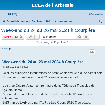
ECLA de l'Arbresle
FAQ
Connexion
R
Accueil du forum
Archives
2024
Autres sorties
e
Week-end du 24 au 26 mai 2024 à Courpière
c
Rechercher
Recherche 
Verrouillé
h
27 messages • Page
1
sur
1
e
Chris p
r
c
h
Week-end du 24 au 26 mai 2024 à Courpière
e
M
22 janv. 2024, 14:53
e
r
s
Voici les principales informations de notre week-end vélo du vendredi soir
s
24 mai au dimanche 26 mai 2024 après le repas du midi.
a
g
e
Lieu : les Quatre Vents, centre nature de la Fédération Française de
Cyclotourisme,
77 route de Chamblanc Lieu dit les Quatre Vents 63120 Aubusson
d’Auvergne.
1h13 min de L'Arbresle par l'A89 ; 21,53 € dont 10,10 € de péage.