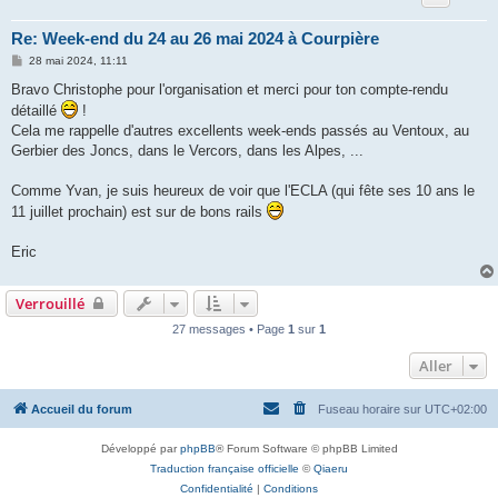
Re: Week-end du 24 au 26 mai 2024 à Courpière
M
28 mai 2024, 11:11
e
s
Bravo Christophe pour l'organisation et merci pour ton compte-rendu
s
détaillé
!
a
g
Cela me rappelle d'autres excellents week-ends passés au Ventoux, au
e
Gerbier des Joncs, dans le Vercors, dans les Alpes, ...
Comme Yvan, je suis heureux de voir que l'ECLA (qui fête ses 10 ans le
11 juillet prochain) est sur de bons rails
Eric
Verrouillé
27 messages • Page
1
sur
1
Aller
Accueil du forum
Fuseau horaire sur
UTC+02:00
Développé par
phpBB
® Forum Software © phpBB Limited
Traduction française officielle
©
Qiaeru
Confidentialité
|
Conditions