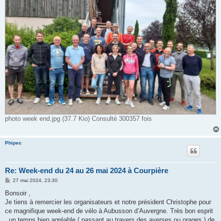
photo week end.jpg (37.7 Kio) Consulté 300357 fois
Phipec
Re: Week-end du 24 au 26 mai 2024 à Courpière
M
27 mai 2024, 23:30
e
s
Bonsoir ,
s
Je tiens à remercier les organisateurs et notre président Christophe pour
a
g
ce magnifique week-end de vélo à Aubusson d’Auvergne. Très bon esprit
e
, un temps bien agréable ( passant au travers des averses ou orages ) de