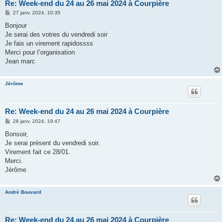
Re: Week-end du 24 au 26 mai 2024 à Courpière
M
27 janv. 2024, 10:35
e
s
Bonjour
s
Je serai des votres du vendredi soir
a
g
Je fais un virement rapidossss
e
Merci pour l’organisation
Jean marc
Jérôme
Re: Week-end du 24 au 26 mai 2024 à Courpière
M
28 janv. 2024, 19:47
e
s
Bonsoir,
s
Je serai présent du vendredi soir.
a
g
Virement fait ce 28/01.
e
Merci.
Jérôme
André Bouvard
Re: Week-end du 24 au 26 mai 2024 à Courpière