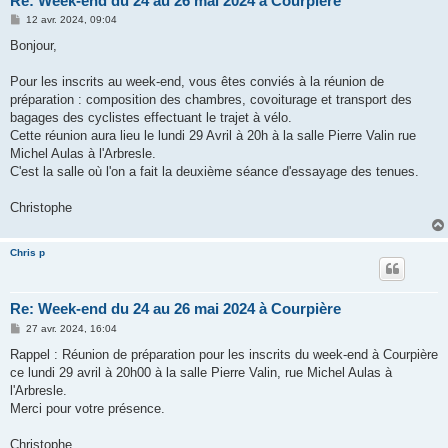
Re: Week-end du 24 au 26 mai 2024 à Courpière
M
12 avr. 2024, 09:04
e
s
Bonjour,
s
a
g
Pour les inscrits au week-end, vous êtes conviés à la réunion de
e
préparation : composition des chambres, covoiturage et transport des
bagages des cyclistes effectuant le trajet à vélo.
Cette réunion aura lieu le lundi 29 Avril à 20h à la salle Pierre Valin rue
Michel Aulas à l'Arbresle.
C'est la salle où l'on a fait la deuxième séance d'essayage des tenues.
Christophe
Chris p
Re: Week-end du 24 au 26 mai 2024 à Courpière
M
27 avr. 2024, 16:04
e
s
Rappel : Réunion de préparation pour les inscrits du week-end à Courpière
s
ce lundi 29 avril à 20h00 à la salle Pierre Valin, rue Michel Aulas à
a
g
l'Arbresle.
e
Merci pour votre présence.
Christophe