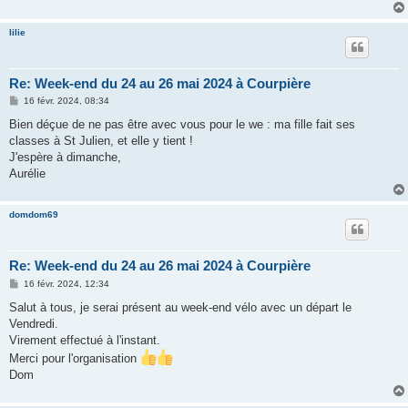
lilie
Re: Week-end du 24 au 26 mai 2024 à Courpière
M
16 févr. 2024, 08:34
e
s
Bien déçue de ne pas être avec vous pour le we : ma fille fait ses
s
classes à St Julien, et elle y tient !
a
g
J'espère à dimanche,
e
Aurélie
domdom69
Re: Week-end du 24 au 26 mai 2024 à Courpière
M
16 févr. 2024, 12:34
e
s
Salut à tous, je serai présent au week-end vélo avec un départ le
s
Vendredi.
a
g
Virement effectué à l'instant.
e
Merci pour l'organisation
Dom