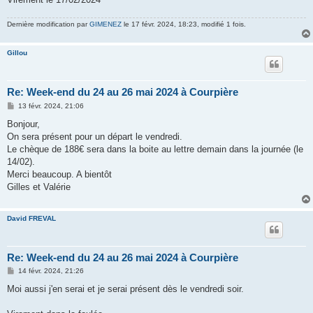
Dernière modification par
GIMENEZ
le 17 févr. 2024, 18:23, modifié 1 fois.
Gillou
Re: Week-end du 24 au 26 mai 2024 à Courpière
M
13 févr. 2024, 21:06
e
s
Bonjour,
s
On sera présent pour un départ le vendredi.
a
g
Le chèque de 188€ sera dans la boite au lettre demain dans la journée (le
e
14/02).
Merci beaucoup. A bientôt
Gilles et Valérie
David FREVAL
Re: Week-end du 24 au 26 mai 2024 à Courpière
M
14 févr. 2024, 21:26
e
s
Moi aussi j'en serai et je serai présent dès le vendredi soir.
s
a
g