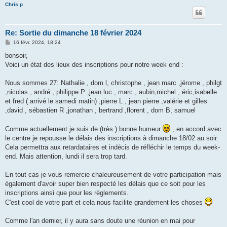
Chris p
Re: Sortie du dimanche 18 février 2024
M
16 févr. 2024, 18:24
e
s
bonsoir,
s
Voici un état des lieux des inscriptions pour notre week end :
a
g
e
Nous sommes 27: Nathalie , dom l, christophe , jean marc ,jérome , philgt
,nicolas , andré , philippe P ,jean luc , marc , aubin,michel , éric,isabelle
et fred ( arrivé le samedi matin) ,pierre L , jean pierre ,valérie et gilles
,david , sébastien R ,jonathan , bertrand ,florent , dom B, samuel
Comme actuellement je suis de (très ) bonne humeur
, en accord avec
le centre je repousse le délais des inscriptions à dimanche 18/02 au soir.
Cela permettra aux retardataires et indécis de réfléchir le temps du week-
end. Mais attention, lundi il sera trop tard.
En tout cas je vous remercie chaleureusement de votre participation mais
également d'avoir super bien respecté les délais que ce soit pour les
inscriptions ainsi que pour les règlements.
C'est cool de votre part et cela nous facilite grandement les choses
Comme l'an dernier, il y aura sans doute une réunion en mai pour