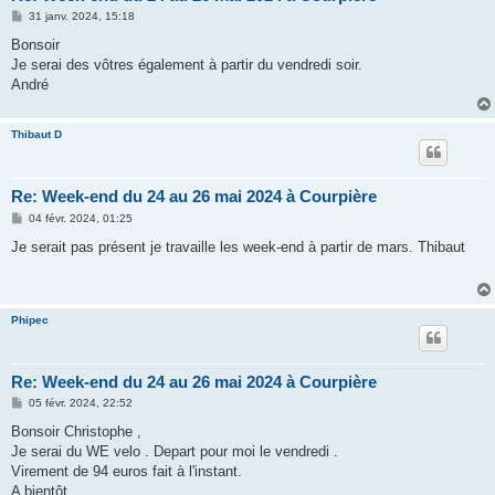
M
31 janv. 2024, 15:18
e
s
Bonsoir
s
Je serai des vôtres également à partir du vendredi soir.
a
g
André
e
Thibaut D
Re: Week-end du 24 au 26 mai 2024 à Courpière
M
04 févr. 2024, 01:25
e
s
Je serait pas présent je travaille les week-end à partir de mars. Thibaut
s
a
g
e
Phipec
Re: Week-end du 24 au 26 mai 2024 à Courpière
M
05 févr. 2024, 22:52
e
s
Bonsoir Christophe ,
s
Je serai du WE velo . Depart pour moi le vendredi .
a
g
Virement de 94 euros fait à l'instant.
e
A bientôt.