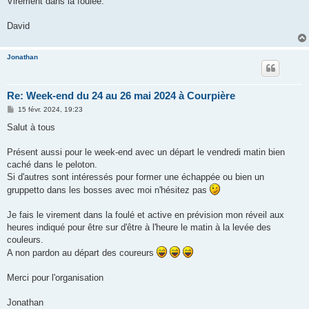
Virement dans la foulée.
e
David
Jonathan
Re: Week-end du 24 au 26 mai 2024 à Courpière
M
15 févr. 2024, 19:23
e
s
Salut à tous
s
a
g
Présent aussi pour le week-end avec un départ le vendredi matin bien
e
caché dans le peloton.
Si d'autres sont intéressés pour former une échappée ou bien un
gruppetto dans les bosses avec moi n'hésitez pas
Je fais le virement dans la foulé et active en prévision mon réveil aux
heures indiqué pour être sur d'être à l'heure le matin à la levée des
couleurs.
A non pardon au départ des coureurs
Merci pour l'organisation
Jonathan