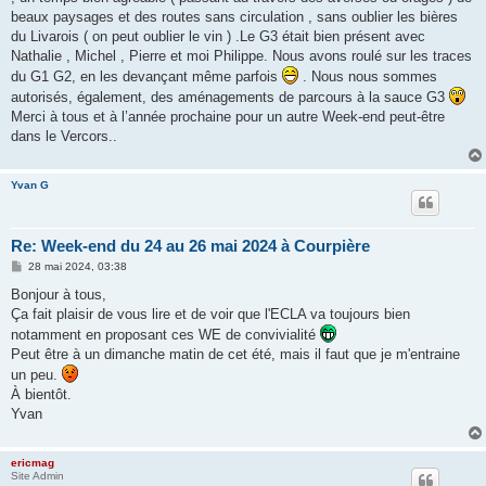
beaux paysages et des routes sans circulation , sans oublier les bières
du Livarois ( on peut oublier le vin ) .Le G3 était bien présent avec
Nathalie , Michel , Pierre et moi Philippe. Nous avons roulé sur les traces
du G1 G2, en les devançant même parfois
. Nous nous sommes
autorisés, également, des aménagements de parcours à la sauce G3
Merci à tous et à l’année prochaine pour un autre Week-end peut-être
dans le Vercors..
Yvan G
Re: Week-end du 24 au 26 mai 2024 à Courpière
M
28 mai 2024, 03:38
e
s
Bonjour à tous,
s
Ça fait plaisir de vous lire et de voir que l'ECLA va toujours bien
a
g
notamment en proposant ces WE de convivialité
e
Peut être à un dimanche matin de cet été, mais il faut que je m'entraine
un peu.
À bientôt.
Yvan
ericmag
Site Admin