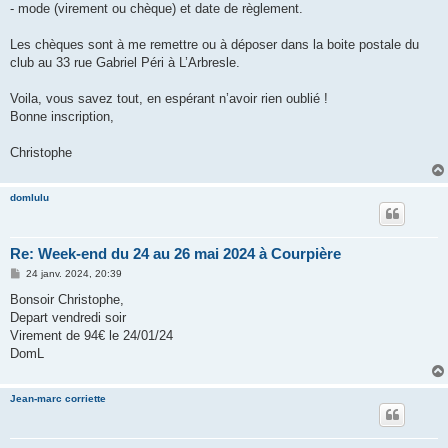
- mode (virement ou chèque) et date de règlement.
Les chèques sont à me remettre ou à déposer dans la boite postale du
club au 33 rue Gabriel Péri à L’Arbresle.
Voila, vous savez tout, en espérant n’avoir rien oublié !
Bonne inscription,
Christophe
domlulu
Re: Week-end du 24 au 26 mai 2024 à Courpière
M
24 janv. 2024, 20:39
e
s
Bonsoir Christophe,
s
Depart vendredi soir
a
g
Virement de 94€ le 24/01/24
e
DomL
Jean-marc corriette