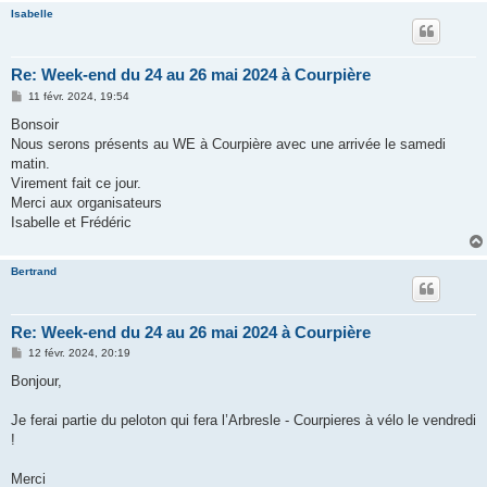
Isabelle
Re: Week-end du 24 au 26 mai 2024 à Courpière
M
11 févr. 2024, 19:54
e
s
Bonsoir
s
Nous serons présents au WE à Courpière avec une arrivée le samedi
a
g
matin.
e
Virement fait ce jour.
Merci aux organisateurs
Isabelle et Frédéric
Bertrand
Re: Week-end du 24 au 26 mai 2024 à Courpière
M
12 févr. 2024, 20:19
e
s
Bonjour,
s
a
g
Je ferai partie du peloton qui fera l’Arbresle - Courpieres à vélo le vendredi
e
!
Merci