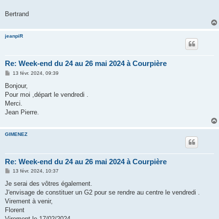
Bertrand
jeanpiR
Re: Week-end du 24 au 26 mai 2024 à Courpière
M
13 févr. 2024, 09:39
e
s
Bonjour,
s
Pour moi ,départ le vendredi .
a
g
Merci.
e
Jean Pierre.
GIMENEZ
Re: Week-end du 24 au 26 mai 2024 à Courpière
M
13 févr. 2024, 10:37
e
s
Je serai des vôtres également.
s
J'envisage de constituer un G2 pour se rendre au centre le vendredi .
a
g
Virement à venir,
e
Florent
Virement le 17/02/2024