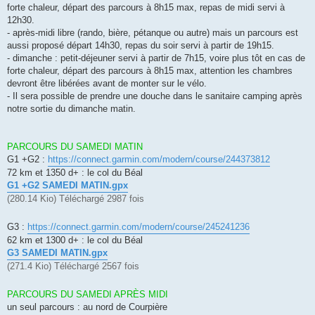
forte chaleur, départ des parcours à 8h15 max, repas de midi servi à
12h30.
- après-midi libre (rando, bière, pétanque ou autre) mais un parcours est
aussi proposé départ 14h30, repas du soir servi à partir de 19h15.
- dimanche : petit-déjeuner servi à partir de 7h15, voire plus tôt en cas de
forte chaleur, départ des parcours à 8h15 max, attention les chambres
devront être libérées avant de monter sur le vélo.
- Il sera possible de prendre une douche dans le sanitaire camping après
notre sortie du dimanche matin.
PARCOURS DU SAMEDI MATIN
G1 +G2 :
https://connect.garmin.com/modern/course/244373812
72 km et 1350 d+ : le col du Béal
G1 +G2 SAMEDI MATIN.gpx
(280.14 Kio) Téléchargé 2987 fois
G3 :
https://connect.garmin.com/modern/course/245241236
62 km et 1300 d+ : le col du Béal
G3 SAMEDI MATIN.gpx
(271.4 Kio) Téléchargé 2567 fois
PARCOURS DU SAMEDI APRÈS MIDI
un seul parcours : au nord de Courpière