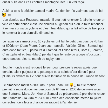
quasi nulle dans ces contrées montagneuses, un vrai régal
Aubin a tenu à pédaler samedi matin. Ce dernier n’a vraiment pas de bol
!!!
L’an dernier, aux Rousses, malade, il avait dû renoncer à faire le retour en
vélo et cette année c’est une douleur au genou qui a dû le faire renoncer
à rentrer sur sa bicyclette et c’est Jean-Marc qui a fait office de taxi pour
le ramener à son domicile dimanche.
Le repas du samedi pris, 10 cyclistes ont fait le petit parcours de 48 km
et 600de d+ (Jean-Pierre, Jean-Luc, Isabelle, Valérie, Gilles, Samuel qui
aura donc fait les 2 parcours du samedi et l’allée retour, Dom L, Jérôme,
Christophe et et Jean-Marc) pendant que le reste du groupe s’occupait
entre randos, sieste, match de rugby, etc ...
Tout le monde s’est retrouvé le soir pour prendre le repas après que
certains aient pu jouer à la pétanque et la soirée s’est déroulé pour
plusieurs devant la TV pour suivre la finale de la coupe de France de foot.
Le dimanche matin à 8h05 (8h07 pour Jean-Luc
), tout le monde
prenait la route du dernier parcours de 64 km et 1200 de dénivelé alors
que Bertrand, Marc, Jo, Nico et Samuel se préparaient à prendre le retour
sur L’Arbresle (145 km et 2300 d+) avec des conditions météo toujours
correctes, cela leur a changé par rapport à l’an dernier !