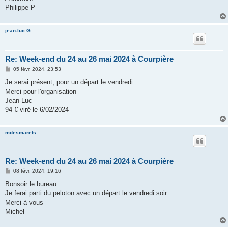
Philippe P
jean-luc G.
Re: Week-end du 24 au 26 mai 2024 à Courpière
M
05 févr. 2024, 23:53
e
s
Je serai présent, pour un départ le vendredi.
s
Merci pour l'organisation
a
g
Jean-Luc
e
94 € viré le 6/02/2024
mdesmarets
Re: Week-end du 24 au 26 mai 2024 à Courpière
M
08 févr. 2024, 19:16
e
s
Bonsoir le bureau
s
Je ferai parti du peloton avec un départ le vendredi soir.
a
g
Merci à vous
e
Michel