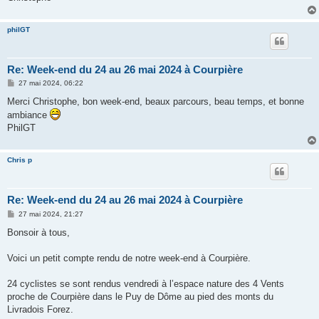
philGT
Re: Week-end du 24 au 26 mai 2024 à Courpière
M
27 mai 2024, 06:22
e
s
Merci Christophe, bon week-end, beaux parcours, beau temps, et bonne
s
ambiance
a
g
PhilGT
e
Chris p
Re: Week-end du 24 au 26 mai 2024 à Courpière
M
27 mai 2024, 21:27
e
s
Bonsoir à tous,
s
a
g
Voici un petit compte rendu de notre week-end à Courpière.
e
24 cyclistes se sont rendus vendredi à l’espace nature des 4 Vents
proche de Courpière dans le Puy de Dôme au pied des monts du
Livradois Forez.