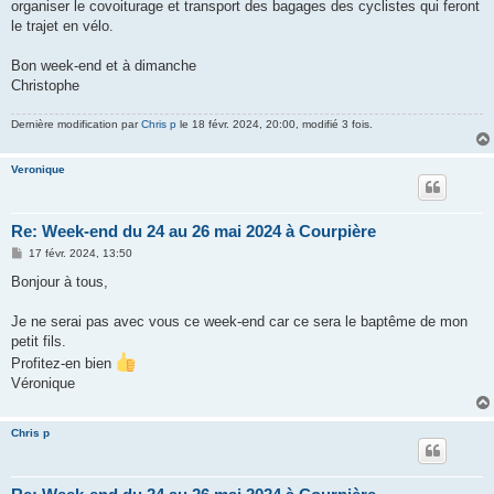
organiser le covoiturage et transport des bagages des cyclistes qui feront
le trajet en vélo.
Bon week-end et à dimanche
Christophe
Dernière modification par
Chris p
le 18 févr. 2024, 20:00, modifié 3 fois.
Veronique
Re: Week-end du 24 au 26 mai 2024 à Courpière
M
17 févr. 2024, 13:50
e
s
Bonjour à tous,
s
a
g
Je ne serai pas avec vous ce week-end car ce sera le baptême de mon
e
petit fils.
Profitez-en bien
Véronique
Chris p