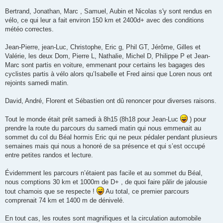
Bertrand, Jonathan, Marc , Samuel, Aubin et Nicolas s'y sont rendus en
vélo, ce qui leur a fait environ 150 km et 2400d+ avec des conditions
météo correctes.
Jean-Pierre, jean-Luc, Christophe, Eric g, Phil GT, Jérôme, Gilles et
Valérie, les deux Dom, Pierre L, Nathalie, Michel D, Philippe P et Jean-
Marc sont partis en voiture, emmenant pour certains les bagages des
cyclistes partis à vélo alors qu’Isabelle et Fred ainsi que Loren nous ont
rejoints samedi matin.
David, André, Florent et Sébastien ont dû renoncer pour diverses raisons.
Tout le monde était prêt samedi à 8h15 (8h18 pour Jean-Luc
) pour
prendre la route du parcours du samedi matin qui nous emmenait au
sommet du col du Béal hormis Eric qui ne peux pédaler pendant plusieurs
semaines mais qui nous a honoré de sa présence et qui s’est occupé
entre petites randos et lecture.
Évidemment les parcours n’étaient pas facile et au sommet du Béal,
nous comptions 30 km et 1000m de D+ , de quoi faire pâlir de jalousie
tout chamois que se respecte !
Au total, ce premier parcours
comprenait 74 km et 1400 m de dénivelé.
En tout cas, les routes sont magnifiques et la circulation automobile