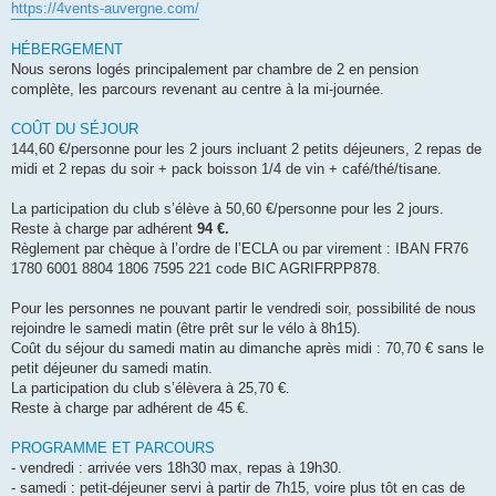
https://4vents-auvergne.com/
HÉBERGEMENT
Nous serons logés principalement par chambre de 2 en pension
complète, les parcours revenant au centre à la mi-journée.
COÛT DU SÉJOUR
144,60 €/personne pour les 2 jours incluant 2 petits déjeuners, 2 repas de
midi et 2 repas du soir + pack boisson 1/4 de vin + café/thé/tisane.
La participation du club s’élève à 50,60 €/personne pour les 2 jours.
Reste à charge par adhérent
94 €.
Règlement par chèque à l’ordre de l’ECLA ou par virement : IBAN FR76
1780 6001 8804 1806 7595 221 code BIC AGRIFRPP878.
Pour les personnes ne pouvant partir le vendredi soir, possibilité de nous
rejoindre le samedi matin (être prêt sur le vélo à 8h15).
Coût du séjour du samedi matin au dimanche après midi : 70,70 € sans le
petit déjeuner du samedi matin.
La participation du club s’élèvera à 25,70 €.
Reste à charge par adhérent de 45 €.
PROGRAMME ET PARCOURS
- vendredi : arrivée vers 18h30 max, repas à 19h30.
- samedi : petit-déjeuner servi à partir de 7h15, voire plus tôt en cas de