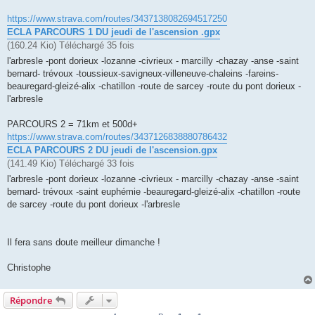
https://www.strava.com/routes/3437138082694517250
ECLA PARCOURS 1 DU jeudi de l'ascension .gpx
(160.24 Kio) Téléchargé 35 fois
l'arbresle -pont dorieux -lozanne -civrieux - marcilly -chazay -anse -saint
bernard- trévoux -toussieux-savigneux-villeneuve-chaleins -fareins-
beauregard-gleizé-alix -chatillon -route de sarcey -route du pont dorieux -
l'arbresle
PARCOURS 2 = 71km et 500d+
https://www.strava.com/routes/3437126838880786432
ECLA PARCOURS 2 DU jeudi de l'ascension.gpx
(141.49 Kio) Téléchargé 33 fois
l'arbresle -pont dorieux -lozanne -civrieux - marcilly -chazay -anse -saint
bernard- trévoux -saint euphémie -beauregard-gleizé-alix -chatillon -route
de sarcey -route du pont dorieux -l'arbresle
Il fera sans doute meilleur dimanche !
Christophe
Répondre