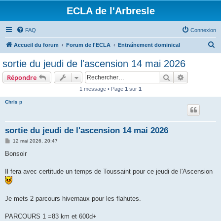
ECLA de l'Arbresle
FAQ
Connexion
R
Accueil du forum
Forum de l'ECLA
Entraînement dominical
e
sortie du jeudi de l'ascension 14 mai 2026
c
Rechercher
Recherche 
Répondre
h
1 message • Page
1
sur
1
e
Chris p
r
c
h
sortie du jeudi de l'ascension 14 mai 2026
e
M
12 mai 2026, 20:47
e
r
s
Bonsoir
s
a
g
Il fera avec certitude un temps de Toussaint pour ce jeudi de l'Ascension
e
Je mets 2 parcours hivernaux pour les flahutes.
PARCOURS 1 =83 km et 600d+