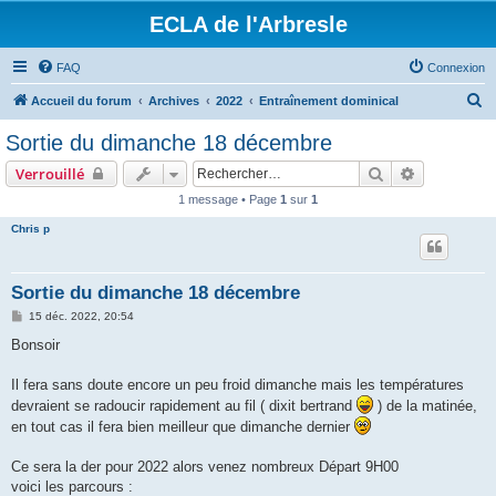
ECLA de l'Arbresle
FAQ
Connexion
R
Accueil du forum
Archives
2022
Entraînement dominical
e
Sortie du dimanche 18 décembre
c
Rechercher
Recherche 
Verrouillé
h
1 message • Page
1
sur
1
e
Chris p
r
c
h
Sortie du dimanche 18 décembre
e
M
15 déc. 2022, 20:54
e
r
s
Bonsoir
s
a
g
Il fera sans doute encore un peu froid dimanche mais les températures
e
devraient se radoucir rapidement au fil ( dixit bertrand
) de la matinée,
en tout cas il fera bien meilleur que dimanche dernier
Ce sera la der pour 2022 alors venez nombreux Départ 9H00
voici les parcours :