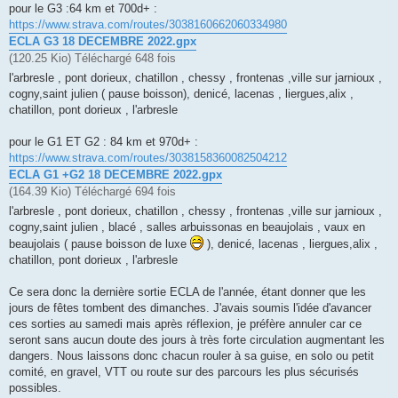
pour le G3 :64 km et 700d+ :
https://www.strava.com/routes/3038160662060334980
ECLA G3 18 DECEMBRE 2022.gpx
(120.25 Kio) Téléchargé 648 fois
l'arbresle , pont dorieux, chatillon , chessy , frontenas ,ville sur jarnioux ,
cogny,saint julien ( pause boisson), denicé, lacenas , liergues,alix ,
chatillon, pont dorieux , l'arbresle
pour le G1 ET G2 : 84 km et 970d+ :
https://www.strava.com/routes/3038158360082504212
ECLA G1 +G2 18 DECEMBRE 2022.gpx
(164.39 Kio) Téléchargé 694 fois
l'arbresle , pont dorieux, chatillon , chessy , frontenas ,ville sur jarnioux ,
cogny,saint julien , blacé , salles arbuissonas en beaujolais , vaux en
beaujolais ( pause boisson de luxe
), denicé, lacenas , liergues,alix ,
chatillon, pont dorieux , l'arbresle
Ce sera donc la dernière sortie ECLA de l'année, étant donner que les
jours de fêtes tombent des dimanches. J'avais soumis l'idée d'avancer
ces sorties au samedi mais après réflexion, je préfère annuler car ce
seront sans aucun doute des jours à très forte circulation augmentant les
dangers. Nous laissons donc chacun rouler à sa guise, en solo ou petit
comité, en gravel, VTT ou route sur des parcours les plus sécurisés
possibles.