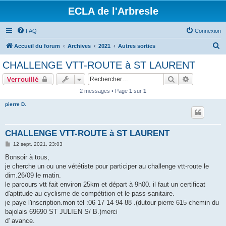
ECLA de l'Arbresle
FAQ
Connexion
R
Accueil du forum
Archives
2021
Autres sorties
e
CHALLENGE VTT-ROUTE à ST LAURENT
c
Rechercher
Recherche 
Verrouillé
h
2 messages • Page
1
sur
1
e
pierre D.
r
c
h
CHALLENGE VTT-ROUTE à ST LAURENT
e
M
12 sept. 2021, 23:03
e
r
s
Bonsoir à tous,
s
je cherche un ou une vététiste pour participer au challenge vtt-route le
a
g
dim.26/09 le matin.
e
le parcours vtt fait environ 25km et départ à 9h00. il faut un certificat
d'aptitude au cyclisme de compétition et le pass-sanitaire.
je paye l'inscription.mon tél :06 17 14 94 88 .(dutour pierre 615 chemin du
bajolais 69690 ST JULIEN S/ B.)merci
d' avance.