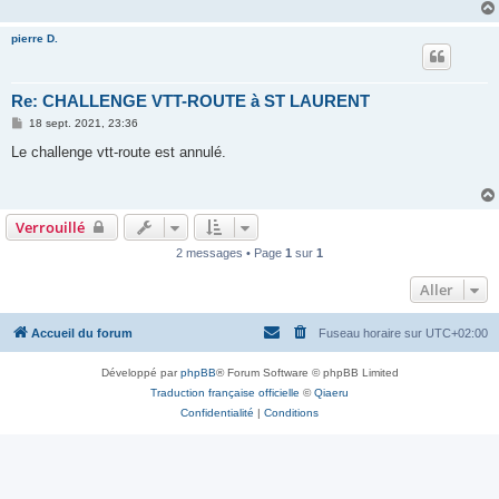
pierre D.
Re: CHALLENGE VTT-ROUTE à ST LAURENT
M
18 sept. 2021, 23:36
e
s
Le challenge vtt-route est annulé.
s
a
g
e
Verrouillé
2 messages • Page
1
sur
1
Aller
Accueil du forum
Fuseau horaire sur
UTC+02:00
Développé par
phpBB
® Forum Software © phpBB Limited
Traduction française officielle
©
Qiaeru
Confidentialité
|
Conditions