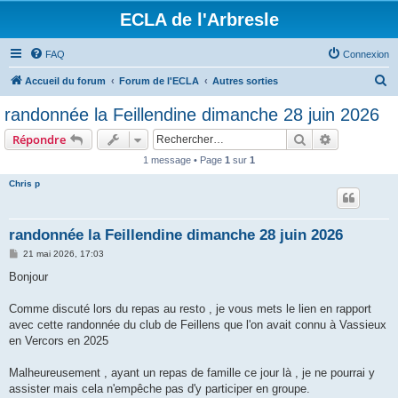
ECLA de l'Arbresle
FAQ
Connexion
R
Accueil du forum
Forum de l'ECLA
Autres sorties
e
randonnée la Feillendine dimanche 28 juin 2026
c
Rechercher
Recherche 
Répondre
h
1 message • Page
1
sur
1
e
Chris p
r
c
h
randonnée la Feillendine dimanche 28 juin 2026
e
M
21 mai 2026, 17:03
e
r
s
Bonjour
s
a
g
Comme discuté lors du repas au resto , je vous mets le lien en rapport
e
avec cette randonnée du club de Feillens que l'on avait connu à Vassieux
en Vercors en 2025
Malheureusement , ayant un repas de famille ce jour là , je ne pourrai y
assister mais cela n'empêche pas d'y participer en groupe.