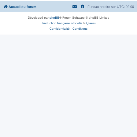
Accueil du forum
Fuseau horaire sur
UTC+02:00
Développé par
phpBB
® Forum Software © phpBB Limited
Traduction française officielle
©
Qiaeru
Confidentialité
|
Conditions