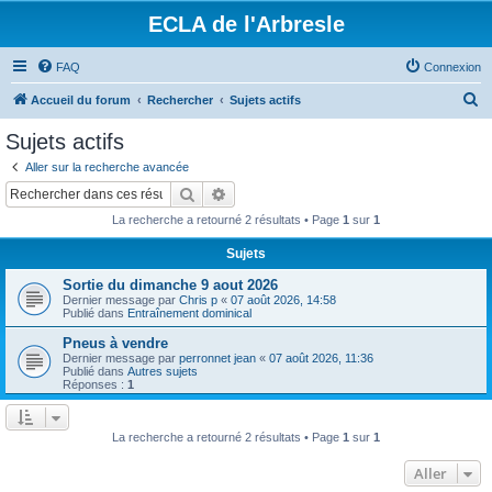
ECLA de l'Arbresle
FAQ
Connexion
R
Accueil du forum
Rechercher
Sujets actifs
e
Sujets actifs
c
Aller sur la recherche avancée
h
Rechercher
Recherche avancée
e
La recherche a retourné 2 résultats • Page
1
sur
1
r
Sujets
c
Sortie du dimanche 9 aout 2026
h
Dernier message par
Chris p
«
07 août 2026, 14:58
e
Publié dans
Entraînement dominical
r
Pneus à vendre
Dernier message par
perronnet jean
«
07 août 2026, 11:36
Publié dans
Autres sujets
Réponses :
1
La recherche a retourné 2 résultats • Page
1
sur
1
Aller