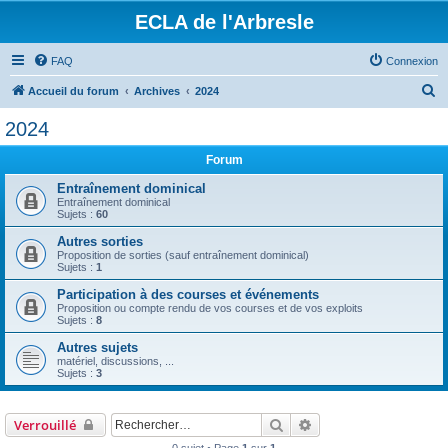
ECLA de l'Arbresle
FAQ
Connexion
R
Accueil du forum
Archives
2024
e
2024
c
Forum
h
e
Entraînement dominical
Entraînement dominical
r
Sujets :
60
c
Autres sorties
Proposition de sorties (sauf entraînement dominical)
h
Sujets :
1
e
Participation à des courses et événements
r
Proposition ou compte rendu de vos courses et de vos exploits
Sujets :
8
Autres sujets
matériel, discussions, ...
Sujets :
3
Rechercher
Recherche avancée
Verrouillé